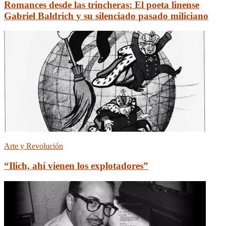
Romances desde las trincheras: El poeta linense
Gabriel Baldrich y su silenciado pasado miliciano
Arte y Revolución
“Ilich, ahí vienen los explotadores”