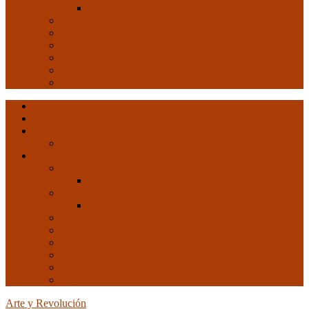
Arte y Revolución
Formación
Salud
Internacional
Imperialismo
Crisis capitalista
Opinión
Ultimas entradas
Documentos de C.N.C.
Revista ConCiencia de Clase
Entrevistas
Artículos de interés
Movimiento Obrero
EMO
Cultura
Arte y Revolución
Formación
Salud
Internacional
Imperialismo
Crisis capitalista
Opinión
Arte y Revolución