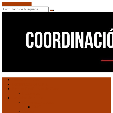
Saltar al contenido
Buscar
Coordinación
Ultimas entradas
de
Documentos de C.N.C.
Núcleos
Revista ConCiencia de Clase
Comunistas
Entrevistas
Artículos de interés
Movimiento Obrero
EMO
Cultura