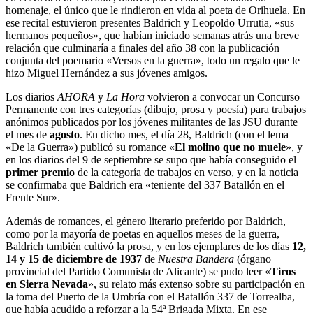
homenaje, el único que le rindieron en vida al poeta de Orihuela. En
ese recital estuvieron presentes Baldrich y Leopoldo Urrutia, «sus
hermanos pequeños», que habían iniciado semanas atrás una breve
relación que culminaría a finales del año 38 con la publicación
conjunta del poemario «Versos en la guerra», todo un regalo que le
hizo Miguel Hernández a sus jóvenes amigos.
Los diarios
A
HORA
y
La Hora
volvieron a convocar un Concurso
Permanente con tres categorías (dibujo, prosa y poesía) para trabajos
anónimos publicados por los jóvenes militantes de las JSU durante
el mes de
agosto
. En dicho mes, el día 28, Baldrich (con el lema
«De la Guerra») publicó su romance «
El molino que no muele
», y
en los diarios del 9 de septiembre se supo que había conseguido el
primer premio
de la categoría de trabajos en verso, y en la noticia
se confirmaba que Baldrich era «teniente del 337 Batallón en el
Frente Sur».
Además de romances, el género literario preferido por Baldrich,
como por la mayoría de poetas en aquellos meses de la guerra,
Baldrich también cultivó la prosa, y en los ejemplares de los días
12,
14 y 15 de diciembre de 1937
de
Nuestra Bandera
(órgano
provincial del Partido Comunista de Alicante) se pudo leer «
Tiros
en Sierra Nevada
», su relato más extenso sobre su participación en
la toma del Puerto de la Umbría con el Batallón 337 de Torrealba,
que había acudido a reforzar a la 54ª Brigada Mixta. En ese