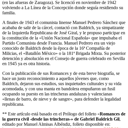
(en las afueras de Zaragoza). Se licenció en noviembre de 1942
volviendo a La Línea de la Concepción donde seguía residiendo su
familia.
A finales de 1943 el comunista linense Manuel Pedrero Sánchez que
acababa de salir de la cárcel, contactó con Baldrich, ya simpatizante
de la Izquierda Republicana de José Giral, y le propuso participar en
la constitución de la «Unión Nacional Española» que impulsaba el
Partido Comunista desde Francia. Manuel Pedrero era un viejo
conocido de Baldrich desde la época de la 16ª Compañía de
Milicias, el «Batallón México» o la 181ª Brigada Mixta. Su posterior
detención y absolución en el Consejo de guerra celebrado en Sevilla
en 1945 ya es otra historia.
Con la publicación de sus Romances y de esta breve biografía, se
hace un justo reconocimiento a aquellos jóvenes que, como
Baldrich, dejaron sus estudios, sus inquietudes culturales y su vida
acomodada, y con una manta en bandolera empuñaron un fusil
ocupando su puesto en las trincheras andaluzas y valencianas
«llenas de barro, de nieve y de sangre», para defender la legalidad
republicana.
** Este artículo está basado en el Prólogo del folleto «
Romances de
la guerra civil -desde las trincheras-» de Gabriel Baldrich Gil
,
editado por Manuel Almisas Albéndiz, folleto disponible en: