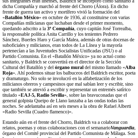
sus integrantes eran linenses, Baldrich se incorporó como sanitario a
dicha Compañía y marchó al frente del Chorro (Álora). En dicho
frente de guerra tan activo y mortífero vivió la formación del
«
Batallón México
» en octubre de 1936, al constituirse con varias
Compañías milicianas que luchaban desde el primer momento,
quedando adscrito a la
3ª Compañía
, cuyo capitán José Torrealba,
la responsable política Anita Carrillo y los tenientes Pedrero
Sánchez, Buerles Haro y García Malea, además de otras docenas de
suboficiales y milicianos, eran todos de La Línea y la mayoría
pertenecían a las Juventudes Socialistas Unificadas (JSU) o al
Partido Comunista. En el «Batallón México» ya no actuó como
sanitario, y Baldrich se convertirá en el director de la Sección
Cultural del Batallón y del
órgano mural
del mismo llamado «
Alba
Roja
». Ahí podemos situar los balbuceos del Baldrich escritor, poeta
y dramaturgo. No solo se involucró en la alfabetización de los
milicianos obreros y campesinos que mal sabían leer y escribir, sino
que también se atrevió a escribir y representar un entremés satírico
titulado «
EAJ-5, Radio Sevilla
», sobre las bravuconadas que el
general golpista Queipo de Llano lanzaba a las ondas todas las
noches. Se adelantaba así en seis meses a la obra de Rafael Alberti
«Radio Sevilla (Cuadro flamenco)».
Estando aún en el frente del Chorro, Baldrich va a colaborar con
relatos, poemas y otras colaboraciones con el semanario
Vanguardia
,
órgano del Comité provincial del Partido Comunista de Málaga. Son