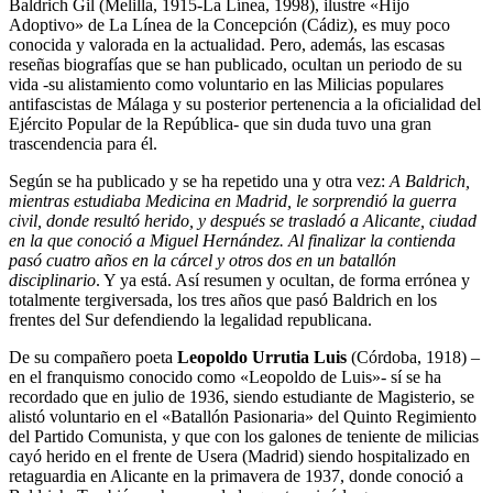
Baldrich Gil (Melilla, 1915-La Línea, 1998), ilustre «Hijo
Adoptivo» de La Línea de la Concepción (Cádiz), es muy poco
conocida y valorada en la actualidad. Pero, además, las escasas
reseñas biografías que se han publicado, ocultan un periodo de su
vida -su alistamiento como voluntario en las Milicias populares
antifascistas de Málaga y su posterior pertenencia a la oficialidad del
Ejército Popular de la República- que sin duda tuvo una gran
trascendencia para él.
Según se ha publicado y se ha repetido una y otra vez:
A Baldrich,
mientras estudiaba Medicina en Madrid, le sorprendió la guerra
civil, donde resultó herido, y después se trasladó a Alicante, ciudad
en la que conoció a Miguel Hernández. Al finalizar la contienda
pasó cuatro años en la cárcel y otros dos en un batallón
disciplinario
. Y ya está. Así resumen y ocultan, de forma errónea y
totalmente tergiversada, los tres años que pasó Baldrich en los
frentes del Sur defendiendo la legalidad republicana.
De su compañero poeta
Leopoldo Urrutia Luis
(Córdoba, 1918) –
en el franquismo conocido como «Leopoldo de Luis»- sí se ha
recordado que en julio de 1936, siendo estudiante de Magisterio, se
alistó voluntario en el «Batallón Pasionaria» del Quinto Regimiento
del Partido Comunista, y que con los galones de teniente de milicias
cayó herido en el frente de Usera (Madrid) siendo hospitalizado en
retaguardia en Alicante en la primavera de 1937, donde conoció a