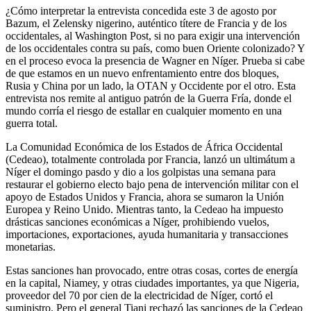
¿Cómo interpretar la entrevista concedida este 3 de agosto por
Bazum, el Zelensky nigerino, auténtico títere de Francia y de los
occidentales, al Washington Post, si no para exigir una intervención
de los occidentales contra su país, como buen Oriente colonizado? Y
en el proceso evoca la presencia de Wagner en Níger. Prueba si cabe
de que estamos en un nuevo enfrentamiento entre dos bloques,
Rusia y China por un lado, la OTAN y Occidente por el otro. Esta
entrevista nos remite al antiguo patrón de la Guerra Fría, donde el
mundo corría el riesgo de estallar en cualquier momento en una
guerra total.
La Comunidad Económica de los Estados de África Occidental
(Cedeao), totalmente controlada por Francia, lanzó un ultimátum a
Níger el domingo pasdo y dio a los golpistas una semana para
restaurar el gobierno electo bajo pena de intervención militar con el
apoyo de Estados Unidos y Francia, ahora se sumaron la Unión
Europea y Reino Unido. Mientras tanto, la Cedeao ha impuesto
drásticas sanciones económicas a Níger, prohibiendo vuelos,
importaciones, exportaciones, ayuda humanitaria y transacciones
monetarias.
Estas sanciones han provocado, entre otras cosas, cortes de energía
en la capital, Niamey, y otras ciudades importantes, ya que Nigeria,
proveedor del 70 por cien de la electricidad de Níger, cortó el
suministro. Pero el general Tiani rechazó las sanciones de la Cedeao