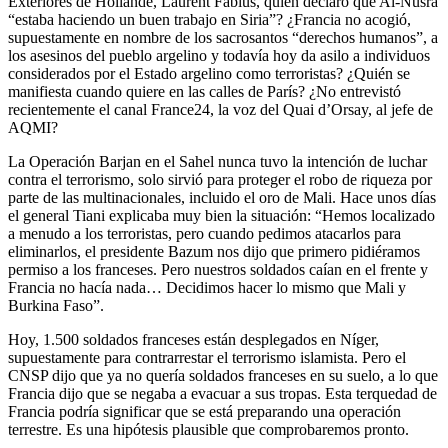
Exteriores de Hollande, Laurent Fabius, quien declaró que Al-Nusra
“estaba haciendo un buen trabajo en Siria”? ¿Francia no acogió,
supuestamente en nombre de los sacrosantos “derechos humanos”, a
los asesinos del pueblo argelino y todavía hoy da asilo a individuos
considerados por el Estado argelino como terroristas? ¿Quién se
manifiesta cuando quiere en las calles de París? ¿No entrevistó
recientemente el canal France24, la voz del Quai d’Orsay, al jefe de
AQMI?
La Operación Barjan en el Sahel nunca tuvo la intención de luchar
contra el terrorismo, solo sirvió para proteger el robo de riqueza por
parte de las multinacionales, incluido el oro de Mali. Hace unos días
el general Tiani explicaba muy bien la situación: “Hemos localizado
a menudo a los terroristas, pero cuando pedimos atacarlos para
eliminarlos, el presidente Bazum nos dijo que primero pidiéramos
permiso a los franceses. Pero nuestros soldados caían en el frente y
Francia no hacía nada… Decidimos hacer lo mismo que Mali y
Burkina Faso”.
Hoy, 1.500 soldados franceses están desplegados en Níger,
supuestamente para contrarrestar el terrorismo islamista. Pero el
CNSP dijo que ya no quería soldados franceses en su suelo, a lo que
Francia dijo que se negaba a evacuar a sus tropas. Esta terquedad de
Francia podría significar que se está preparando una operación
terrestre. Es una hipótesis plausible que comprobaremos pronto.