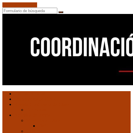
Saltar al contenido
Buscar
Coordinación
Ultimas entradas
de
Documentos de C.N.C.
Núcleos
Revista ConCiencia de Clase
Comunistas
Entrevistas
Artículos de interés
Movimiento Obrero
EMO
Cultura