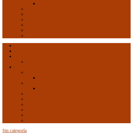
Arte y Revolución
Formación
Salud
Internacional
Imperialismo
Crisis capitalista
Opinión
Ultimas entradas
Documentos de C.N.C.
Revista ConCiencia de Clase
Entrevistas
Artículos de interés
Movimiento Obrero
EMO
Cultura
Arte y Revolución
Formación
Salud
Internacional
Imperialismo
Crisis capitalista
Opinión
Sin categoría