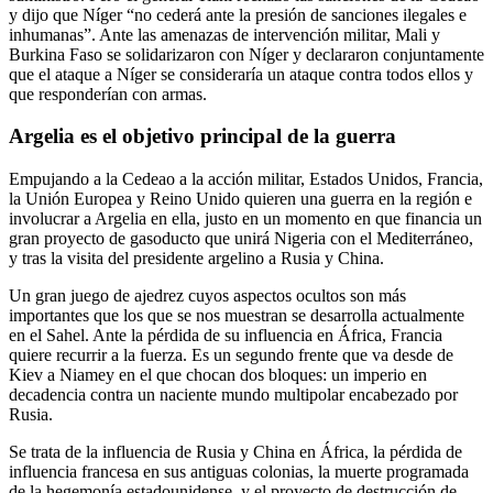
y dijo que Níger “no cederá ante la presión de sanciones ilegales e
inhumanas”. Ante las amenazas de intervención militar, Mali y
Burkina Faso se solidarizaron con Níger y declararon conjuntamente
que el ataque a Níger se consideraría un ataque contra todos ellos y
que responderían con armas.
Argelia es el objetivo principal de la guerra
Empujando a la Cedeao a la acción militar, Estados Unidos, Francia,
la Unión Europea y Reino Unido quieren una guerra en la región e
involucrar a Argelia en ella, justo en un momento en que financia un
gran proyecto de gasoducto que unirá Nigeria con el Mediterráneo,
y tras la visita del presidente argelino a Rusia y China.
Un gran juego de ajedrez cuyos aspectos ocultos son más
importantes que los que se nos muestran se desarrolla actualmente
en el Sahel. Ante la pérdida de su influencia en África, Francia
quiere recurrir a la fuerza. Es un segundo frente que va desde de
Kiev a Niamey en el que chocan dos bloques: un imperio en
decadencia contra un naciente mundo multipolar encabezado por
Rusia.
Se trata de la influencia de Rusia y China en África, la pérdida de
influencia francesa en sus antiguas colonias, la muerte programada
de la hegemonía estadounidense, y el proyecto de destrucción de