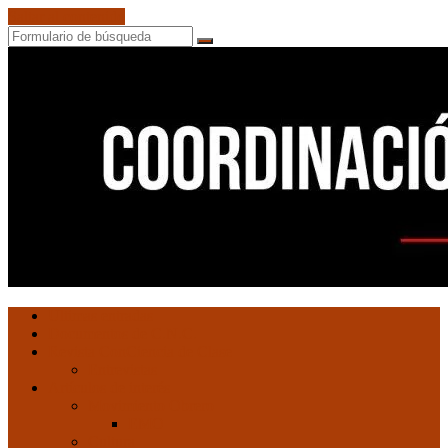
Saltar al contenido
Buscar
Coordinación
Ultimas entradas
de
Documentos de C.N.C.
Núcleos
Revista ConCiencia de Clase
Comunistas
Entrevistas
Artículos de interés
Movimiento Obrero
EMO
Cultura