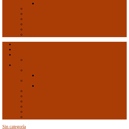
Arte y Revolución
Formación
Salud
Internacional
Imperialismo
Crisis capitalista
Opinión
Ultimas entradas
Documentos de C.N.C.
Revista ConCiencia de Clase
Entrevistas
Artículos de interés
Movimiento Obrero
EMO
Cultura
Arte y Revolución
Formación
Salud
Internacional
Imperialismo
Crisis capitalista
Opinión
Sin categoría