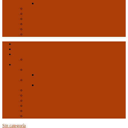
Arte y Revolución
Formación
Salud
Internacional
Imperialismo
Crisis capitalista
Opinión
Ultimas entradas
Documentos de C.N.C.
Revista ConCiencia de Clase
Entrevistas
Artículos de interés
Movimiento Obrero
EMO
Cultura
Arte y Revolución
Formación
Salud
Internacional
Imperialismo
Crisis capitalista
Opinión
Sin categoría