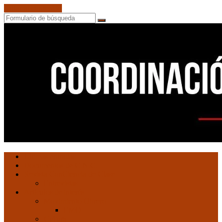
Saltar al contenido
Buscar
Coordinación
Ultimas entradas
de
Documentos de C.N.C.
Núcleos
Revista ConCiencia de Clase
Comunistas
Entrevistas
Artículos de interés
Movimiento Obrero
EMO
Cultura