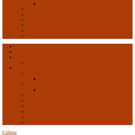
Arte y Revolución
Formación
Salud
Internacional
Imperialismo
Crisis capitalista
Opinión
Ultimas entradas
Documentos de C.N.C.
Revista ConCiencia de Clase
Entrevistas
Artículos de interés
Movimiento Obrero
EMO
Cultura
Arte y Revolución
Formación
Salud
Internacional
Imperialismo
Crisis capitalista
Opinión
Cultura