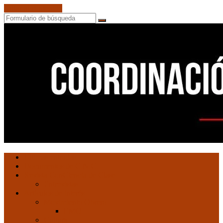
Saltar al contenido
Buscar
Coordinación
Ultimas entradas
de
Documentos de C.N.C.
Núcleos
Revista ConCiencia de Clase
Comunistas
Entrevistas
Artículos de interés
Movimiento Obrero
EMO
Cultura