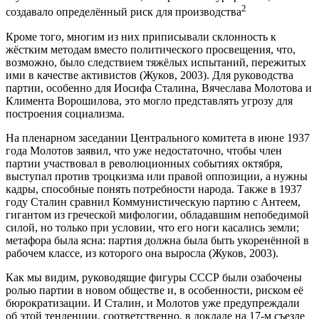
2
создавало определённый риск для производства
Кроме того, многим из них приписывали склонность к
жёстким методам вместо политического просвещения, что,
возможно, было следствием тяжёлых испытаний, пережитых
ими в качестве активистов (Жуков, 2003). Для руководства
партии, особенно для Иосифа Сталина, Вячеслава Молотова и
Климента Ворошилова, это могло представлять угрозу для
построения социализма.
На пленарном заседании Центрального комитета в июне 1937
года Молотов заявил, что уже недостаточно, чтобы член
партии участвовал в революционных событиях октября,
выступал против троцкизма или правой оппозиции, а нужны
кадры, способные понять потребности народа. Также в 1937
году Сталин сравнил Коммунистическую партию с Антеем,
гигантом из греческой мифологии, обладавшим непобедимой
силой, но только при условии, что его ноги касались земли;
метафора была ясна: партия должна была быть укоренённой в
рабочем классе, из которого она выросла (Жуков, 2003).
Как мы видим, руководящие фигуры СССР были озабочены
ролью партии в новом обществе и, в особенности, риском её
бюрократизации. И Сталин, и Молотов уже предупреждали
об этой тенденции, соответственно, в докладе на 17-м съезде