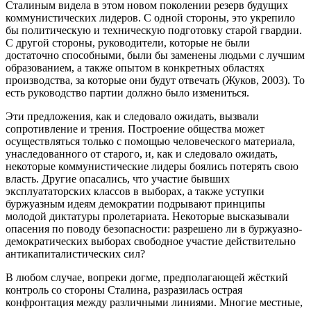
Сталиным видела в этом новом поколении резерв будущих
коммунистических лидеров. С одной стороны, это укрепило
бы политическую и техническую подготовку старой гвардии.
С другой стороны, руководители, которые не были
достаточно способными, были бы заменены людьми с лучшим
образованием, а также опытом в конкретных областях
производства, за которые они будут отвечать (Жуков, 2003). То
есть руководство партии должно было измениться.
Эти предложения, как и следовало ожидать, вызвали
сопротивление и трения. Построение общества может
осуществляться только с помощью человеческого материала,
унаследованного от старого, и, как и следовало ожидать,
некоторые коммунистические лидеры боялись потерять свою
власть. Другие опасались, что участие бывших
эксплуататорских классов в выборах, а также уступки
буржуазным идеям демократии подрывают принципы
молодой диктатуры пролетариата. Некоторые высказывали
опасения по поводу безопасности: разрешено ли в буржуазно-
демократических выборах свободное участие действительно
антикапиталистических сил?
В любом случае, вопреки догме, предполагающей жёсткий
контроль со стороны Сталина, разразилась острая
конфронтация между различными линиями. Многие местные,