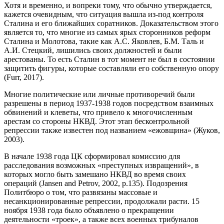
Хотя и временно, и вопреки тому, что обычно утверждается,
кажется очевидным, что ситуация вышла из-под контроля
Сталина и его ближайших соратников. Доказательством этого
является то, что многие из самых ярых сторонников реформ
Сталина и Молотова, такие как А.С. Яковлев, Б.М. Таль и
А.И. Стецкий, лишились своих должностей и были
арестованы. То есть Сталин в тот момент не был в состоянии
защитить фигуры, которые составляли его собственную опору
(Furr, 2017).
Многие политические или личные противоречий были
разрешены в период 1937-1938 годов посредством взаимных
обвинений и клеветы, что привело к многочисленным
арестам со стороны НКВД. Этот этап бесконтрольной
репрессии также известен под названием «ежовщина» (Жуков,
2003).
В начале 1938 года ЦК сформировал комиссию для
расследования возможных «преступных извращений», в
которых могло быть замешано НКВД во время своих
операций (Jansen and Petrov, 2002, p.135). Подозрения
Политбюро о том, что развязаны массовые и
несанкционированные репрессии, продолжали расти. 15
ноября 1938 года было объявлено о прекращении
деятельности «троек», а также всех военных трибуналов