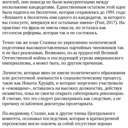
жителей, они никогда не были конкурентными между
несколькими кандидатами. Единственным остатком этой идеи
была надпись на бюллетене, которая сохранялась до 1991 года:
«Впишите в бюллетень имя одного из кандидатов, за которого
вы голосуете, зачеркнув все остальные имена» (Furr, 2017). На
практике эта фраза не имела смысла, но осталась как
отголосок реформы, которая так и не состоялась.
Точно так же план Сталина по укреплению политической
подготовки высокопоставленных партийных чиновников так
и не был реализован. Возможно, из-за трудностей Великой
Отечественной войны и последующей угрозы американского
империализма, а может быть, по другим причинам.
Личности, которые явно не имели политического образования
или достаточной лояльности к социалистическому процессу,
такие как Никита Хрущёв, и которые энергично участвовали
в «ежовщине», оставались на высоких должностях, действуя
незаметно, пока не смогли открыто саботировать революцию.
Я считаю, что это следует рассматривать как следствие, а не
причину ослабления диктатуры пролетариата.
По-видимому, Сталин, как и другие члены Центрального
комитета, осознавал последствия, которые в краткосрочной
перспективе могло повлечь за собой отсутствие хорошо