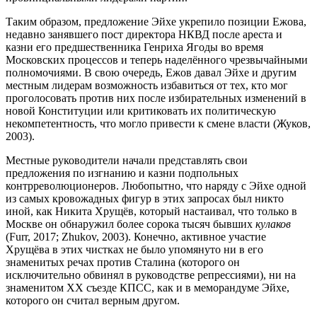
Таким образом, предложение Эйхе укрепило позиции Ежова,
недавно занявшего пост директора НКВД после ареста и
казни его предшественника Генриха Ягоды во время
Московских процессов и теперь наделённого чрезвычайными
полномочиями. В свою очередь, Ежов давал Эйхе и другим
местным лидерам возможность избавиться от тех, кто мог
проголосовать против них после избирательных изменений в
новой Конституции или критиковать их политическую
некомпетентность, что могло привести к смене власти (Жуков,
2003).
Местные руководители начали представлять свои
предложения по изгнанию и казни подпольных
контрреволюционеров. Любопытно, что наряду с Эйхе одной
из самых кровожадных фигур в этих запросах был никто
иной, как Никита Хрущёв, который настаивал, что только в
Москве он обнаружил более сорока тысяч бывших
кулаков
(Furr, 2017; Zhukov, 2003). Конечно, активное участие
Хрущёва в этих чистках не было упомянуто ни в его
знаменитых речах против Сталина (которого он
исключительно обвинял в руководстве репрессиями), ни на
знаменитом XX съезде КПСС, как и в меморандуме Эйхе,
которого он считал верным другом.