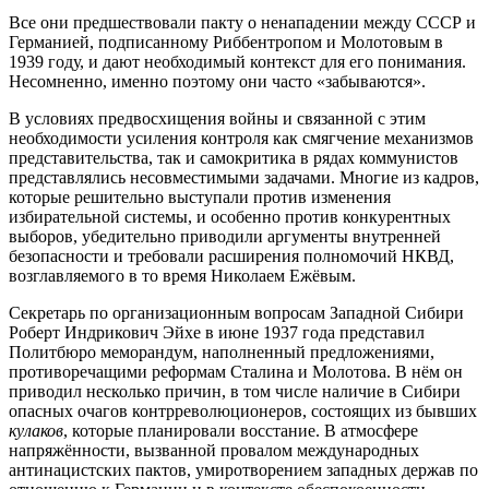
Все они предшествовали пакту о ненападении между СССР и
Германией, подписанному Риббентропом и Молотовым в
1939 году, и дают необходимый контекст для его понимания.
Несомненно, именно поэтому они часто «забываются».
В условиях предвосхищения войны и связанной с этим
необходимости усиления контроля как смягчение механизмов
представительства, так и самокритика в рядах коммунистов
представлялись несовместимыми задачами. Многие из кадров,
которые решительно выступали против изменения
избирательной системы, и особенно против конкурентных
выборов, убедительно приводили аргументы внутренней
безопасности и требовали расширения полномочий НКВД,
возглавляемого в то время Николаем Ежёвым.
Секретарь по организационным вопросам Западной Сибири
Роберт Индрикович Эйхе в июне 1937 года представил
Политбюро меморандум, наполненный предложениями,
противоречащими реформам Сталина и Молотова. В нём он
приводил несколько причин, в том числе наличие в Сибири
опасных очагов контрреволюционеров, состоящих из бывших
кулаков
, которые планировали восстание. В атмосфере
напряжённости, вызванной провалом международных
антинацистских пактов, умиротворением западных держав по