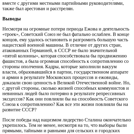
вместе с другими местными партийными руководителями,
также был арестован и расстрелян.
Выводы
Несмотря на огромные потери периода Ежова и деятельность
«троек», Советский Союз не был фатально ослаблен. В конце
концов, ему удалось остановить и разгромить большую часть
нацистской военной машины. В отличие от других стран,
атакованных Германией, в СССР не было значительной
«пятой колонны», которая способствовала бы продвижению
фашистов, а была огромная способность к сопротивлению со
стороны ополчения. Кадры, которые заполнили вакуум
власти, образовавшийся в партии, государственном аппарате
и армии в результате Московских процессов и ежовиды,
доказали свою ценность в Великой Отечественной войне. Но,
с другой стороны, сколько жизней способных коммунистов и
невинных людей было потеряно в результате репрессивных
эксцессов? Как они повлияли бы на способность Советского
Союза к сопротивлению? Как все эти жизни повлияли бы на
развитие СССР?
После победы над нацизмом лидерство Сталина окончательно
укрепилось. Тем не менее, несмотря на то, что выборы были
прямыми, тайными и равными для сельских и городских