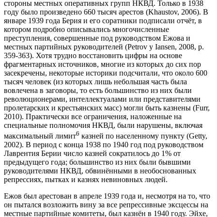
стороны местных оперативных групп НКВД. Только в 1938
году было произведено 660 тысяч арестов (Khaustov, 2006). В
январе 1939 года Берия и его соратники подписали отчёт, в
котором подробно описывались многочисленные
преступления, совершенные под руководством Ежова и
местных партийных руководителей (Petrov y Iansen, 2008, p.
359-363). Хотя трудно восстановить цифры на основе
фрагментарных источников, многие из которых до сих пор
засекречены, некоторые историки подсчитали, что около 600
тысяч человек (из которых лишь небольшая часть была
вовлечена в заговоры, то есть большинство из них были
революционерами, интеллектуалами или представителями
пролетарских и крестьянских масс) могли быть казнены (Furr,
2010). Практически все ограничения, наложенные на
специальные полномочия НКВД, были нарушены, включая
6
максимальный лимит
казней по населенному пункту (Getty,
2002). В период с конца 1938 по 1940 год под руководством
Лаврентия Берии число казней сократилось до 1% от
предыдущего года; большинство из них были бывшими
руководителями НКВД, обвинёнными в необоснованных
репрессиях, пытках и казнях невиновных людей.
Ежов был арестован в апреле 1939 года и, несмотря на то, что
он пытался возложить вину за все репрессивные эксцессы на
местные партийные комитеты, был казнён в 1940 году. Эйхе,