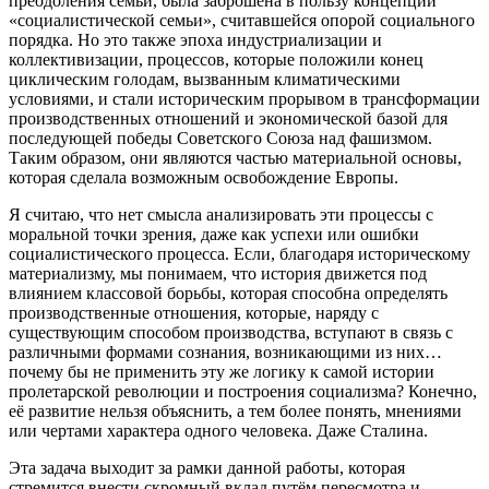
преодоления семьи, была заброшена в пользу концепции
«социалистической семьи», считавшейся опорой социального
порядка. Но это также эпоха индустриализации и
коллективизации, процессов, которые положили конец
циклическим голодам, вызванным климатическими
условиями, и стали историческим прорывом в трансформации
производственных отношений и экономической базой для
последующей победы Советского Союза над фашизмом.
Таким образом, они являются частью материальной основы,
которая сделала возможным освобождение Европы.
Я считаю, что нет смысла анализировать эти процессы с
моральной точки зрения, даже как успехи или ошибки
социалистического процесса. Если, благодаря историческому
материализму, мы понимаем, что история движется под
влиянием классовой борьбы, которая способна определять
производственные отношения, которые, наряду с
существующим способом производства, вступают в связь с
различными формами сознания, возникающими из них…
почему бы не применить эту же логику к самой истории
пролетарской революции и построения социализма? Конечно,
её развитие нельзя объяснить, а тем более понять, мнениями
или чертами характера одного человека. Даже Сталина.
Эта задача выходит за рамки данной работы, которая
стремится внести скромный вклад путём пересмотра и