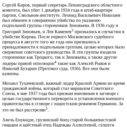
Сергей Киров, первый секретарь Ленинградского областного
комитета, был убит 1 декабря 1934 года в штаб-квартире
партии, Смольном институте. Леонид Васильевич Николаев
был обвинен в совершении убийства по указанию
подпольной группы сторонников Зиновьева. В 1936 году и
3
Григорий Зиновьев, и Лев Каменев
признались в соучастии в
убийстве Кирова. После первого Московского судебного
процесса в августе того же года они признались в
принадлежности к подпольным группам, целью которых было
свержение советского руководства. В эти группы входили
сторонники как Троцкого, так и Зиновьева, а также другие
4
лидеры правой оппозиции
такие как Алексей Рыков и
Николай Бухарин (Протокол суда, 1936). Все они были
казнены.
Михаил Тухачевский, важный лидер Красной Армии во время
гражданской войны, который стал маршалом Советского
Союза, в мае 1937 года был признан виновным в заговоре с
целью государственного переворота и установления военного
правительства в сговоре с нацистским режимом Германии. За
5
это он был расстрелян
.
Авель Енукидзе, грузинский боец старой большевистской
гвардии и крёстный отец Надежды Аллилуевой, супруги