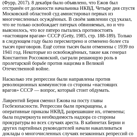
(Фурр, 2017). 8 декабря было объявлено, что Ежов был
отстранён от должности начальника НКВД. Четыре дня спустя
Московский областной суд амнистировал первых из
многочисленных осуждённых. В своём заявлении суд указал,
что не только освобождает пятерых обвиняемых, но и что
выяснилось, что все пятеро пытались противостоять
«настоящим врагам» СССР (Getty, 1985, стр. 188-189). Только
в следующем году было пересмотрено и отменено более ста
тысяч приговоров. Ещё сотни тысяч были отменены с 1939 по
1941 год. Некоторые из освобождённых, такие как генерал
Константин Россоковский, сыграли решающую роль в
пролетарской борьбе против нацизма в Великой
Отечественной войне.
Насколько эти репрессии были направлены против
революционных коммунистов со стороны «настоящих
врагов» СССР — вопрос, который стоит обдумать.
Лаврентий Берия сменил Ежова на посту главы
Госбезопасности. Репрессии были прекращены, а
оперативные приказы НКВД, разрешавшие их, отменены;
была подчеркнута необходимость надзора со стороны
прокуратуры во всех случаях ареста. В кабинетах Берии и
других партийных руководителей начали накапливаться
доклады о многочисленных случаях незаконных репрессий со