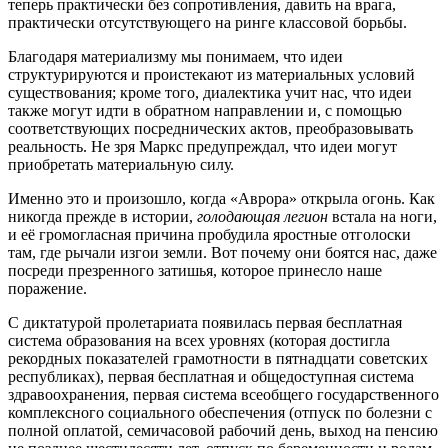
теперь практически без сопротивления, давить на врага,
практически отсутствующего на ринге классовой борьбы.
Благодаря материализму мы понимаем, что идеи
структурируются и проистекают из материальных условий
существования; кроме того, диалектика учит нас, что идеи
также могут идти в обратном направлении и, с помощью
соответствующих посреднических актов, преобразовывать
реальность. Не зря Маркс предупреждал, что идеи могут
приобретать материальную силу.
Именно это и произошло, когда «Аврора» открыла огонь. Как
никогда прежде в истории,
голодающая легион
встала на ноги,
и её громогласная причина пробудила яростные отголоски
там, где рычали изгои земли. Вот почему они боятся нас, даже
посреди презренного затишья, которое принесло наше
поражение.
С диктатурой пролетариата появилась первая бесплатная
система образования на всех уровнях (которая достигла
рекордных показателей грамотности в пятнадцати советских
республиках), первая бесплатная и общедоступная система
здравоохранения, первая система всеобщего государственного
комплексного социального обеспечения
(отпуск по болезни с
полной оплатой, семичасовой рабочий день, выход на пенсию