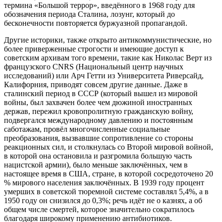
термина «Большой террор», введённого в 1968 году для
обозначения периода Сталина, лозунг, который до
бесконечности повторяется буржуазной пропагандой.
Другие историки, также открыто антикоммунистические, но
более приверженные строгости и имеющие доступ к
советским архивам того времени, такие как Николас Верт из
французского CNRS (Национальный центр научных
исследований) или Арч Гетти из Университета Риверсайд,
Калифорния, приводят совсем другие данные. Даже в
сталинский период в СССР (который вышел из мировой
войны, был захвачен более чем дюжиной иностранных
держав, пережил кровопролитную гражданскую войну,
подвергался международному давлению и постоянным
саботажам, провёл многочисленные социальные
преобразования, вызвавшие сопротивление со стороны
реакционных сил, и столкнулась со Второй мировой войной,
в которой она остановила и разгромила большую часть
нацистской армии), было меньше заключённых, чем в
настоящее время в США, стране, в которой сосредоточено 20
% мирового населения заключённых. В 1939 году процент
умерших в советской тюремной системе составлял 5,4%, а в
1950 году он снизился до 0,3%; речь идёт не о казнях, а об
общем числе смертей, которое значительно сократилось
благодаря широкому применению антибиотиков.