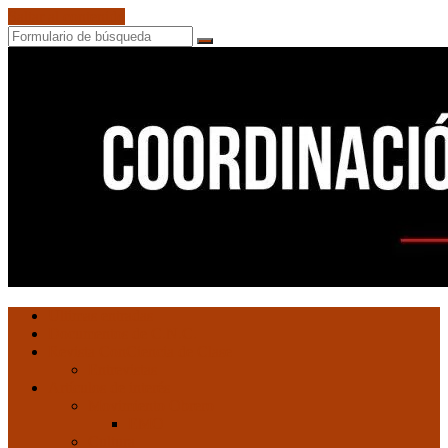
Saltar al contenido
Buscar
Coordinación
Ultimas entradas
de
Documentos de C.N.C.
Núcleos
Revista ConCiencia de Clase
Comunistas
Entrevistas
Artículos de interés
Movimiento Obrero
EMO
Cultura