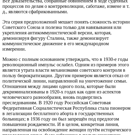
Все доказательства, собранные обвинением в ходе судебных
процессов по делам о контрреволюции, саботаже, измене и т.
д., являются сфабрикованными.
Эта серия предположений мешает понять сложность истории
Советского Союза и полезна только для навязывания или
укрепления антикоммунистической версии, которая,
демонизируя фигуру Сталина, также демонизирует
коммунистическое движение в его международном
измерении.
Можно с полным основанием утверждать, что в 1930-е годы
революционный импульс ослабел. Одним из примеров этого
является утрата власти механизмами советского контроля в
пользу бюрократизации. Другим примером является отказ от
политической линии, направленной на уничтожение семьи.
Отношения между лицами одного пола, которые были
декриминализованы в 1920-х годах как один из аспектов
человеческого разнообразия, вновь подверглись
преследованиям. В 1920 году Российская Советовая
Федеративная Социалистическая Республика стала пионером
в легализации бесплатного аборта в государственных
больницах; в 1936 году он был запрещён под предлогом
повышения рождаемости. И в целом, конкретная линия,
направленная на освобождение женщин путём исторического