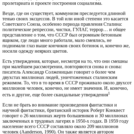
пролетариата и проекте построения социализма.
Везде, где он существует, коммунизм преследуется длинной
тенью своих эксцессов. В той или иной степени это касается
Советского Союза, особенно периода правления Сталина:
политические репрессии, чистки, ГУЛАГ, террор… и общее
представление о том, что СССР был огромным бетонным
ящиком, где люди много работали, мало смеялись, не
поднимали глаз выше кончиков своих ботинок и, конечно же,
носили одежду неярких цветов.
Есть утверждения, которые, несмотря на то, что они смешны
при малейшем рассмотрении, повторяются снова и снова:
писатель Александр Солженицын говорит о более чем
двухстах миллионах людей, уничтоженных сталинским
режимом. То, что в то время в СССР проживало около двухсот
миллионов человек, конечно, не имеет значения. И, конечно,
1
есть и другие, еще более скандальные утверждения
Если не брать во внимание произведения фантастики и
научной фантастики, британский историк Роберт Конквест
говорит о 26 миллионах жертв большевиков и 30 миллионах
заключенных в трудовых лагерях в 1950-х годах. В 1959 году
население всего СССР составляло около 209 миллионов
человек (Aanderson, 1990). Он также является автором