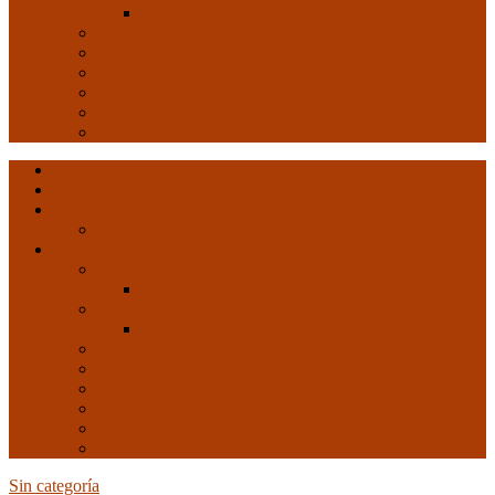
Arte y Revolución
Formación
Salud
Internacional
Imperialismo
Crisis capitalista
Opinión
Ultimas entradas
Documentos de C.N.C.
Revista ConCiencia de Clase
Entrevistas
Artículos de interés
Movimiento Obrero
EMO
Cultura
Arte y Revolución
Formación
Salud
Internacional
Imperialismo
Crisis capitalista
Opinión
Sin categoría