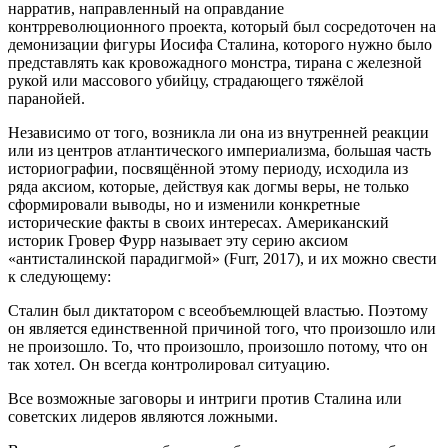
нарратив, направленный на оправдание
контрреволюционного проекта, который был сосредоточен на
демонизации фигуры Иосифа Сталина, которого нужно было
представлять как кровожадного монстра, тирана с железной
рукой или массового убийцу, страдающего тяжёлой
паранойей.
Независимо от того, возникла ли она из внутренней реакции
или из центров атлантического империализма, большая часть
историографии, посвящённой этому периоду, исходила из
ряда аксиом, которые, действуя как догмы веры, не только
сформировали выводы, но и изменили конкретные
исторические факты в своих интересах. Американский
историк Гровер Фурр называет эту серию аксиом
«антисталинской парадигмой» (Furr, 2017), и их можно свести
к следующему:
Сталин был диктатором с всеобъемлющей властью. Поэтому
он является единственной причиной того, что произошло или
не произошло. То, что произошло, произошло потому, что он
так хотел. Он всегда контролировал ситуацию.
Все возможные заговоры и интриги против Сталина или
советских лидеров являются ложными.