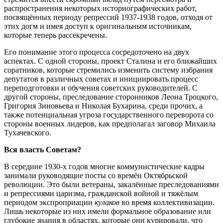
распространения некоторых историографических работ,
посвящённых периоду репрессий 1937-1938 годов, отходя от
этих догм и имея доступ к оригинальным источникам,
которые теперь рассекречены.
Его понимание этого процесса сосредоточено на двух
аспектах. С одной стороны, проект Сталина и его ближайших
соратников, которые стремились изменить систему избрания
депутатов в различных советах и инициировать процесс
переподготовки и обучения советских руководителей. С
другой стороны, преследование сторонников Леона Троцкого,
Григория Зиновьева и Николая Бухарина, среди прочих, а
также потенциальная угроза государственного переворота со
стороны военных лидеров, как предполагал заговор Михаила
Тухачевского.
Вся власть Советам?
В середине 1930-х годов многие коммунистические кадры
занимали руководящие посты со времён Октябрьской
революции. Это были ветераны, закалённые преследованиями
и репрессиями царизма, гражданской войной и тяжёлым
периодом экспроприации
кулаков
во время коллективизации.
Лишь некоторые из них имели формальное образование или
глубокие знания в областях, которые они курировали, что