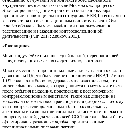
отношению к Германии и в контексте обеспокоенности
внутренней безопасностью после Московских процессов,
Эйхе запросил создание «тройки» в составе прокурора
провинции, провинциального сотрудника НКВД и его самого
как секретаря по организационным вопросам партии. Эта
тройка
обладала бы чрезвычайными полномочиями по
расследованию и наказанию контрреволюционной
деятельности (Furr, 2017; Zhukov, 2003).
«Ежовщина».
Меморандум Эйхе стал последней каплей, переполнившей
чашу, и ситуация начала выходить из-под контроля.
Многие местные и провинциальные лидеры партии оказали
давление на ЦК, чтобы увеличить полномочия НКВД. 2 июля
1937 года Политбюро поддержало утверждение о том, что
многие бывшие кулаки, возвращавшиеся по месту жительства
после отбытия наказания, подстрекали к всевозможным
контрреволюционным действиям, таким как диверсии на
колхозах и госхозяйствах, транспорте или фабриках. Поэтому
эти подстрекатели должны были быть расследованы,
арестованы и казнены или сосланы в зависимости от тяжести
их преступлений, для чего по всей СССР должны были быть
сформированы различные
тройки,
организованные
провинциальными лидерами партии.