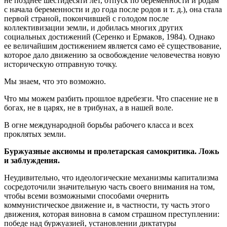
не позднее шестидесяти лет, отпуск по беременности и родам
с начала беременности и до года после родов и т. д.), она стала
первой страной, покончившей с голодом после
коллективизации земли, и добилась многих других
социальных достижений (Серенко и Ермаков, 1984). Однако
ее величайшим достижением является само её существование,
которое дало движению за освобождение человечества новую
историческую отправную точку.
Мы знаем, что это возможно.
Что мы можем разбить прошлое вдребезги. Что спасение не в
богах, не в царях, не в трибунах, а в нашей воле.
В огне международной борьбы рабочего класса и всех
проклятых земли.
Буржуазные аксиомы и пролетарская самокритика. Ложь
и заблуждения.
Неудивительно, что идеологические механизмы капитализма
сосредоточили значительную часть своего внимания на том,
чтобы всеми возможными способами очернить
коммунистическое движение и, в частности, ту часть этого
движения, которая виновна в самом страшном преступлении:
победе над буржуазией, установлении диктатуры