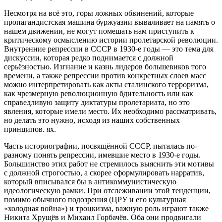
Несмотря на всё это, горы ложных обвинений, которые
пропагандистская машина буржуазии вываливает на память о
нашем движении, не могут помешать нам приступить к
критическому осмыслению истории пролетарской революции.
Внутренние репрессии в СССР в 1930-е годы — это тема для
дискуссии, которая редко поднимается с должной
серьёзностью. Изгнание и казнь лидеров большевиков того
времени, а также репрессии против конкретных слоев масс
можно интерпретировать как акты сталинского терроризма,
как чрезмерную революционную бдительность или как
справедливую защиту диктатуры пролетариата, но это
явления, которые имели место. Их необходимо рассматривать,
но делать это нужно, исходя из наших собственных
принципов. ях.
Часть историографии, посвящённой СССР, пыталась по-
разному понять репрессии, имевшие место в 1930-е годы.
Большинство этих работ не стремилось выяснить эти мотивы
с должной строгостью, а скорее сформулировать нарратив,
который вписывался бы в антикоммунистическую
идеологическую рамки. При отслеживании этой тенденции,
помимо обычного подозрения (ЦРУ и его культурная
«холодная война») и троцкизма, важную роль играют также
Никита Хрущёв и Михаил Горбачёв. Оба они продвигали