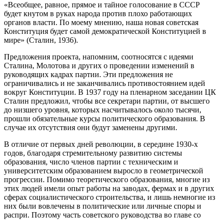
«Всеобщее, равное, прямое и тайное голосование в СССР
будет кнутом в руках народа против плохо работающих
органов власти. По моему мнению, наша новая советская
Конституция будет самой демократической Конституцией в
мире» (Сталин, 1936).
Предложения проекта, напомним, соотносятся с идеями
Сталина, Молотова и других о проведении изменений в
руководящих кадрах партии. Эти предложения не
ограничивались и не заканчивались противостоянием идей
вокруг Конституции. В 1937 году на пленарном заседании ЦК
Сталин предложил, чтобы все секретари партии, от высшего
до низшего уровня, которых насчитывалось около тысячи,
прошли обязательные курсы политического образования. В
случае их отсутствия они будут заменены другими.
В отличие от первых дней революции, в середине 1930-х
годов, благодаря стремительному развитию системы
образования, число членов партии с техническим и
университетским образованием выросло в геометрической
прогрессии. Помимо теоретического образования, многие из
этих людей имели опыт работы на заводах, фермах и в других
сферах социалистического строительства, и лишь немногие из
них были вовлечены в политические или личные споры и
распри. Поэтому часть советского руководства во главе со