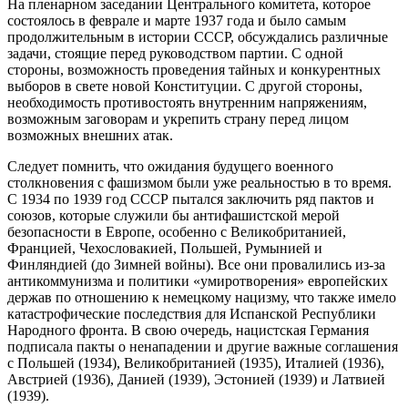
На пленарном заседании Центрального комитета, которое
состоялось в феврале и марте 1937 года и было самым
продолжительным в истории СССР, обсуждались различные
задачи, стоящие перед руководством партии. С одной
стороны, возможность проведения тайных и конкурентных
выборов в свете новой Конституции. С другой стороны,
необходимость противостоять внутренним напряжениям,
возможным заговорам и укрепить страну перед лицом
возможных внешних атак.
Следует помнить, что ожидания будущего военного
столкновения с фашизмом были уже реальностью в то время.
С 1934 по 1939 год СССР пытался заключить ряд пактов и
союзов, которые служили бы антифашистской мерой
безопасности в Европе, особенно с Великобританией,
Францией, Чехословакией, Польшей, Румынией и
Финляндией (до Зимней войны). Все они провалились из-за
антикоммунизма и политики «умиротворения» европейских
держав по отношению к немецкому нацизму, что также имело
катастрофические последствия для Испанской Республики
Народного фронта. В свою очередь, нацистская Германия
подписала пакты о ненападении и другие важные соглашения
с Польшей (1934), Великобританией (1935), Италией (1936),
Австрией (1936), Данией (1939), Эстонией (1939) и Латвией
(1939).