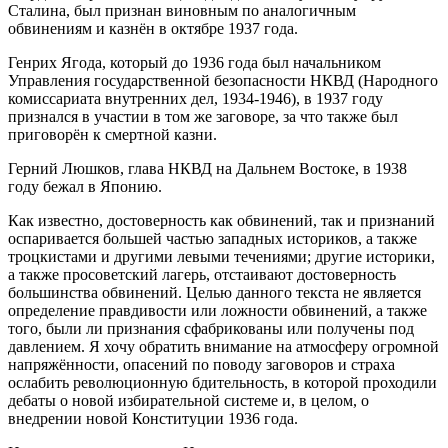
Сталина, был признан виновным по аналогичным
обвинениям и казнён в октябре 1937 года.
Генрих Ягода, который до 1936 года был начальником
Управления государственной безопасности НКВД (Народного
комиссариата внутренних дел, 1934-1946), в 1937 году
признался в участии в том же заговоре, за что также был
приговорён к смертной казни.
Герний Люшков, глава НКВД на Дальнем Востоке, в 1938
году бежал в Японию.
Как известно, достоверность как обвинений, так и признаний
оспаривается большей частью западных историков, а также
троцкистами и другими левыми течениями; другие историки,
а также просоветский лагерь, отстаивают достоверность
большинства обвинений. Целью данного текста не является
определение правдивости или ложности обвинений, а также
того, были ли признания сфабрикованы или получены под
давлением. Я хочу обратить внимание на атмосферу огромной
напряжённости, опасений по поводу заговоров и страха
ослабить революционную бдительность, в которой проходили
дебаты о новой избирательной системе и, в целом, о
внедрении новой Конституции 1936 года.