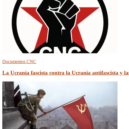
Documentos CNC
La Ucrania fascista contra la Ucrania antifascista y la