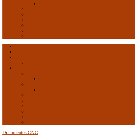
Arte y Revolución
Formación
Salud
Internacional
Imperialismo
Crisis capitalista
Opinión
Ultimas entradas
Documentos de C.N.C.
Revista ConCiencia de Clase
Entrevistas
Artículos de interés
Movimiento Obrero
EMO
Cultura
Arte y Revolución
Formación
Salud
Internacional
Imperialismo
Crisis capitalista
Opinión
Documentos CNC