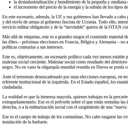
la desindustrialización y hundimiento de la pequeña y mediana em
el incremento del precio de la energía y la subida de los tipos 
En este escenario, además, la UE y sus gobiernos han llevado a cabo po
y del envío de armas al gobierno fascista de Ucrania. Todo ello, mien
servicio militar obligatorio y de la “inevitable” guerra de la OTAN co
Más allá de etiquetas, este es a grandes rasgos el contenido material
las élites – próximas elecciones en Francia, Bélgica y Alemania – no a
políticas contrarias a sus intereses.
Este es, objetivamente, un escenario político cada vez menos estable p
malestar social creciente. Malestar social como resultado del deterior
negro. No en vano la oligarquía mundial reunida en Davos se ponía c
Ante el terremoto desencadenado por unas elecciones europeas, en teor
referente institucional de la izquierda. En el Estado español, los en
ciudadanía.
La realidad es que la inmensa mayoría, quienes trabajan en la precarie
extraparlamentario. Ese es el polvorín sobre el que están sentadas las é
derecha, o a la militarización social con el surgimiento de una “nuev
Ese es el campo de trabajo de los comunistas. No cabe rasgarse las ves
instalación de la barbarie.