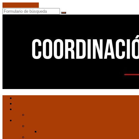
Saltar al contenido
Buscar
Ultimas entradas
Documentos de C.N.C.
Revista ConCiencia de Clase
Entrevistas
Artículos de interés
Movimiento Obrero
EMO
Cultura