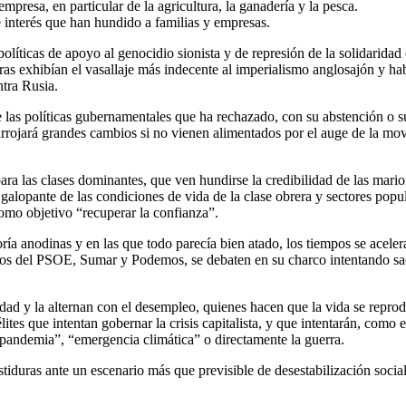
presa, en particular de la agricultura, la ganadería y la pesca.
de interés que han hundido a familias y empresas.
líticas de apoyo al genocidio sionista y de represión de la solidaridad 
tras exhibían el vasallaje más indecente al imperialismo anglosajón y h
ntra Rusia.
 de las políticas gubernamentales que ha rechazado, con su abstención o
rrojará grandes cambios si no vienen alimentados por el auge de la movi
ara las clases dominantes, que ven hundirse la credibilidad de las mario
o galopante de las condiciones de vida de la clase obrera y sectores pop
omo objetivo “recuperar la confianza”.
ía anodinas y en las que todo parecía bien atado, los tiempos se aceler
anitos del PSOE, Sumar y Podemos, se debaten en su charco intentando sa
dad y la alternan con el desempleo, quienes hacen que la vida se reprodu
lites que intentan gobernar la crisis capitalista, y que intentarán, como e
a pandemia”, “emergencia climática” o directamente la guerra.
tiduras ante un escenario más que previsible de desestabilización social