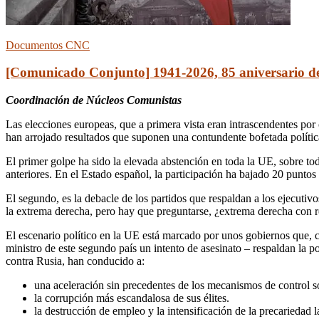
Documentos CNC
[Comunicado Conjunto] 1941-2026, 85 aniversario de
Coordinación de Núcleos Comunistas
Las elecciones europeas, que a primera vista eran intrascendentes por
han arrojado resultados que suponen una contundente bofetada política
El primer golpe ha sido la elevada abstención en toda la UE, sobre tod
anteriores. En el Estado español, la participación ha bajado 20 puntos
El segundo, es la debacle de los partidos que respaldan a los ejecutiv
la extrema derecha, pero hay que preguntarse, ¿extrema derecha con r
El escenario político en la UE está marcado por unos gobiernos que, 
ministro de este segundo país un intento de asesinato – respaldan la 
contra Rusia, han conducido a:
una aceleración sin precedentes de los mecanismos de control so
la corrupción más escandalosa de sus élites.
la destrucción de empleo y la intensificación de la precariedad l