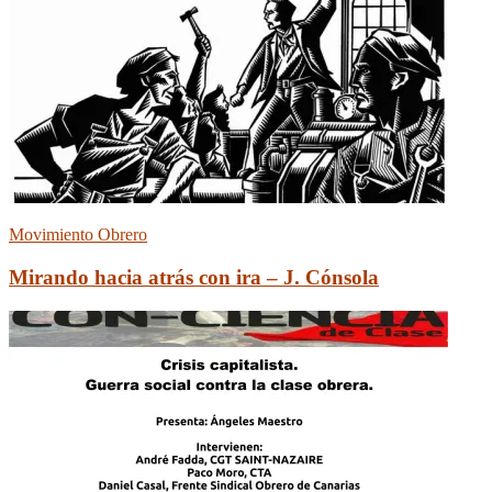
Movimiento Obrero
Mirando hacia atrás con ira – J. Cónsola