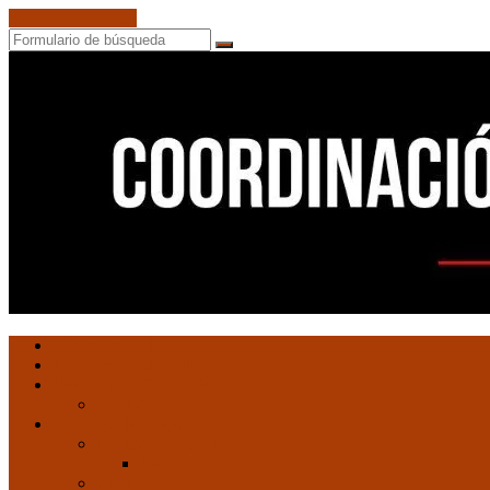
Saltar al contenido
Buscar
Ultimas entradas
Documentos de C.N.C.
Revista ConCiencia de Clase
Entrevistas
Artículos de interés
Movimiento Obrero
EMO
Cultura