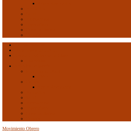
Arte y Revolución
Formación
Salud
Internacional
Imperialismo
Crisis capitalista
Opinión
Ultimas entradas
Documentos de C.N.C.
Revista ConCiencia de Clase
Entrevistas
Artículos de interés
Movimiento Obrero
EMO
Cultura
Arte y Revolución
Formación
Salud
Internacional
Imperialismo
Crisis capitalista
Opinión
Movimiento Obrero