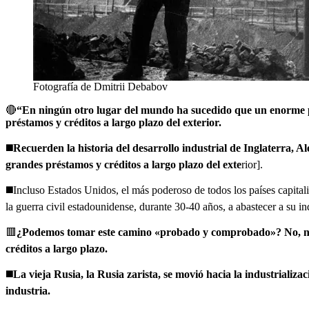
Fotografía de Dmitrii Debabov
🔴
“En ningún otro lugar del mundo ha sucedido que un enorme país
préstamos y créditos a largo plazo del exterior.
◼️
Recuerden la historia del desarrollo industrial de Inglaterra,
grandes préstamos y créditos a largo plazo del exte
rior].
◼️Incluso Estados Unidos, el más poderoso de todos los países capitali
la guerra civil estadounidense, durante 30-40 años, a abastecer a su in
🟥
¿Podemos tomar este camino «probado y comprobado»? No, no po
créditos a largo plazo.
◼️
La vieja Rusia, la Rusia zarista, se movió hacia la industriali
industria.