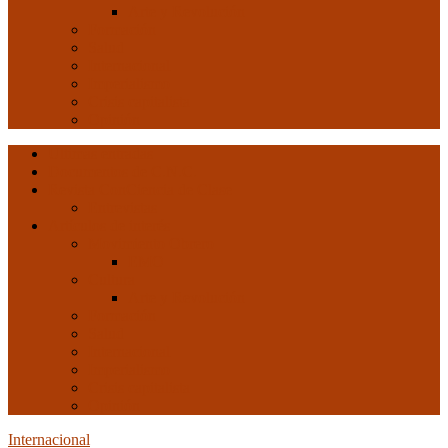
Arte y Revolución
Formación
Salud
Internacional
Imperialismo
Crisis capitalista
Opinión
Ultimas entradas
Documentos de C.N.C.
Revista ConCiencia de Clase
Entrevistas
Artículos de interés
Movimiento Obrero
EMO
Cultura
Arte y Revolución
Formación
Salud
Internacional
Imperialismo
Crisis capitalista
Opinión
Internacional