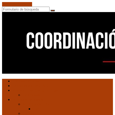
Saltar al contenido
Buscar
Coordinación
Ultimas entradas
de
Documentos de C.N.C.
Núcleos
Revista ConCiencia de Clase
Comunistas
Entrevistas
Artículos de interés
Movimiento Obrero
EMO
Cultura