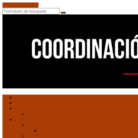
Saltar al contenido
Buscar
Ultimas entradas
Documentos de C.N.C.
Revista ConCiencia de Clase
Entrevistas
Artículos de interés
Movimiento Obrero
EMO
Cultura