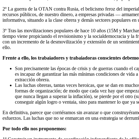
2º La guerra de la OTAN contra Rusia, el belicismo feroz del imperi
recursos públicos, de nuestro dinero, a empresas privadas — armament
informativa, situando a la clase obrera y demás sectores populares en 
3º Tras las movilizaciones populares de hace 10 años (15M y Marchas d
tiempo viene propiciando el revisionismo y la socialdemocracia y la fr
con un incremento de la desmovilización y extensión de un sentimient
ello.
Frente a ello, los trabaiadores y trabaiadoras conscientes debemo
Son precisamente las épocas de crisis y de guerras cuando el cap
es incapaz de garantizar las más mínimas condiciones de vida a 
extracción obrera.
Las luchas obreras, tantas veces heroicas, que se dan en muchos
formas de organización; de modo que cada vez hay que empezar
que nunca llegan a superar la inflación), se pierde por el otro (s
conseguir algún logro o ventaia, sino para mantener lo que ya 
En definitiva, parece que corriéramos sin avanzar o que construyéramo
esfuerzos. Las luchas que no se enmarcan en una estrategia se derrumb
Por todo ello nos proponemos: