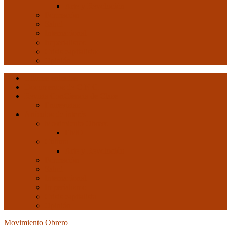
Arte y Revolución
Formación
Salud
Internacional
Imperialismo
Crisis capitalista
Opinión
Ultimas entradas
Documentos de C.N.C.
Revista ConCiencia de Clase
Entrevistas
Artículos de interés
Movimiento Obrero
EMO
Cultura
Arte y Revolución
Formación
Salud
Internacional
Imperialismo
Crisis capitalista
Opinión
Movimiento Obrero