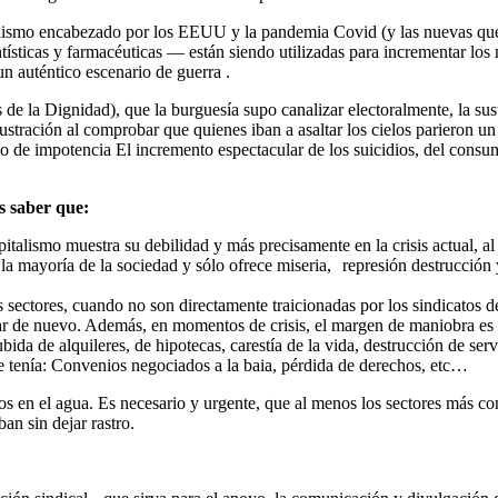
alismo encabezado por los EEUU y la pandemia Covid (y las nuevas que
ísticas y farmacéuticas — están siendo utilizadas para incrementar los
un auténtico escenario de guerra .
e la Dignidad), que la burguesía supo canalizar electoralmente, la susti
ustración al comprobar que quienes iban a asaltar los cielos parieron un
o de impotencia El incremento espectacular de los suicidios, del cons
s saber que:
italismo muestra su debilidad y más precisamente en la crisis actual, al
la mayoría de la sociedad y sólo ofrece miseria,
represión destrucción 
 sectores, cuando no son directamente traicionadas por los sindicatos de
 de nuevo. Además, en momentos de crisis, el margen de maniobra es m
ubida de alquileres, de hipotecas, carestía de la vida, destrucción de se
se tenía: Convenios negociados a la baia, pérdida de derechos, etc…
s en el agua. Es necesario y urgente, que al menos los sectores más co
an sin dejar rastro.