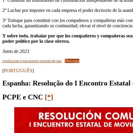
1º Construir un instrumento de coordinación independiente de la afilia
2º Luchar por imponer en cada empresa el poder decisorio de la asamb
3º Trabajar para constituir con los compañeros y compañeras más con
cada lucha, garantizando su continuidad; elevar el nivel de conciencia 
Y sobre todo, trabaiar por que los compañeros y compañeras sean c
poder político por la clase obrera.
Junio de 2023
resolucion-i-encuentro-estatal-de-mo
Descarga
[
PORTUGUÉS
]
Espanha: Resolução do I Encontro Estata
PCPE e CNC
[*]