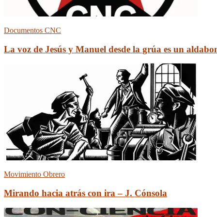
Documentos CNC
La voz de Jesús y Manuel desde la grúa es un aldabona
Movimiento Obrero
Mirando hacia atrás con ira – J. Cónsola