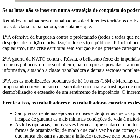
Se as lutas não se inserem numa estratégia de conquista do poder
Reunidos trabalhadores e trabalhadoras de diferentes territórios do Es
lutas da classe trabalhadora, constatamos que:
1º
A ofensiva da burguesia contra o proletariado (todos e todas que nec
despejos, destruição e privatização de serviços públicos. Principalm
capitalismo, uma crise estrutural sem solução e que pretende carregar e
2º
A guerra da NATO contra a Rússia, o belicismo feroz do imperiali
recursos públicos, do nosso dinheiro, para empresas privadas – armame
informativa, situando a classe trabalhadora e demais sectores popular
3º
Após as mobilizações populares de há 10 anos (15M e Marchas da Dig
propiciando o revisionismo e a social-democracia e a frustração de c
desmobilização e extensão de um sentimento de impotência. O increme
Frente a isso, os trabalhadores e as trabalhadoras conscientes d
São precisamente nas épocas de crises e de guerras que o capita
incapaz de garantir as mais mínimas condições de vida à maioria
As lutas operárias, tantas vezes heroicas, que se dão em muitos
formas de organização; de modo que cada vez há que começar 
que nunca chegam a superar a inflação) perde-se pelo outros (sub