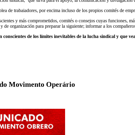
ción sindical,
que sirva para el apoyo, la comunicación y divulgación de
lea de trabaiadores, por encima incluso de los propios comités de empr
scientes y más comprometidos, comités o consejos cuyas funciones, má
y de organización para preparar la siguiente; informar a los compañeros d
onscientes de los límites inevitables de la lucha sindical y que ve
l do Movimento Operário