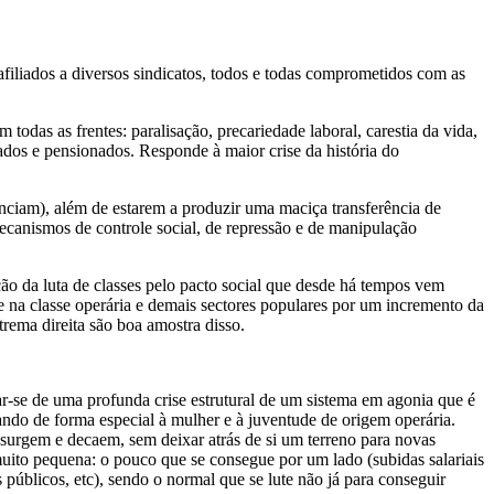
 afiliados a diversos sindicatos, todos e todas comprometidos com as
todas as frentes: paralisação, precariedade laboral, carestia da vida,
ados e pensionados. Responde à maior crise da história do
ciam), além de estarem a produzir uma maciça transferência de
mecanismos de controle social, de repressão e de manipulação
ão da luta de classes pelo pacto social que desde há tempos vem
e na classe operária e demais sectores populares por um incremento da
rema direita são boa amostra disso.
tar-se de uma profunda crise estrutural de um sistema em agonia que é
tando de forma especial à mulher e à juventude de origem operária.
, surgem e decaem, sem deixar atrás de si um terreno para novas
to pequena: o pouco que se consegue por um lado (subidas salariais
 públicos, etc), sendo o normal que se lute não já para conseguir