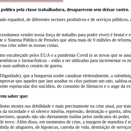
 político pela classe trabalhadora, desaparecem sem deixar rastro.
tado espanhol, de diferentes sectores produtivos e de serviços públicos,
essitamos vender nossa força de trabalho para poder viver) é brutal e em 
ente o Sistema Público de Pensões que afeta mais de 9 milhões de reform
ssa crise sobre as nossas costas.
smo encabeçado pelos EUA e a pandemia Covid (e as novas que se anun
ntísticas e farmacêuticas – estão a ser utilizadas para incrementar os 
es num autêntico cenário de guerra.
nidade), que a burguesia soube canalizar eleitoralmente, a substituiç
omprovar que aqueles que iam assaltar os céus pariram um rato, saldou-s
nto espetacular dos suicídios, do consumo de fármacos e o auge da ext
evem saber que:
lismo mostra sua debilidade e mais precisamente na crise atual, por tra
 da sociedade e só oferece miséria, repressão, destruição e guerra, afe
 sectores, quando não são diretamente traídas pelos sindicatos do poder
de novo. Além disso, em momentos de crise, a margem de manobra é mui
ida de alugueres, de hipotecas, carestia de vida, destruição de serviços