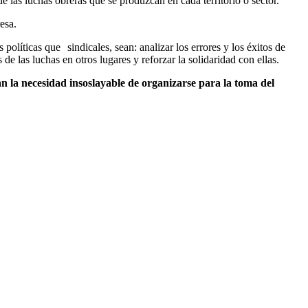
 las luchas obreras que se produzcan en cada territorio o sector.
esa.
s políticas que
sindicales, sean: analizar los errores y los éxitos de
e las luchas en otros lugares y reforzar la solidaridad con ellas.
an la necesidad insoslayable de organizarse para la toma del