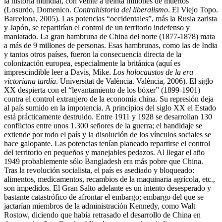
la historia mundial, con veinte a treinta millones de muertos
(Losurdo, Domenico.
Contrahistoria del liberalismo
. El Viejo Topo.
Barcelona, 2005). Las potencias “occidentales”, más la Rusia zarista
y Japón, se repartirían el control de un territorio indefenso y
maniatado. La gran hambruna de China del norte (1877-1878) mata
a más de 9 millones de personas. Esas hambrunas, como las de India
y tantos otros países, fueron la consecuencia directa de la
colonización europea, especialmente la británica (aquí es
imprescindible leer a Davis, Mike.
Los holocaustos de la era
victoriana tardía
. Universitat de València. València, 2006). El siglo
XX despierta con el “levantamiento de los bóxer” (1899-1901)
contra el control extranjero de la economía china. Su represión deja
al país sumido en la impotencia. A principios del siglo XX el Estado
está prácticamente destruido. Entre 1911 y 1928 se desarrollan 130
conflictos entre unos 1.300 señores de la guerra; el bandidaje se
extiende por todo el país y la disolución de los vínculos sociales se
hace galopante. Las potencias tenían planeado repartirse el control
del territorio en pequeños y manejables pedazos. Al llegar el año
1949 probablemente sólo Bangladesh era más pobre que China.
Tras la revolución socialista, el país es asediado y bloqueado:
alimentos, medicamentos, recambios de la maquinaria agrícola, etc.,
son impedidos. El Gran Salto adelante es un intento desesperado y
bastante catastrófico de afrontar el embargo; embargo del que se
jactarían miembros de la administración Kennedy, como Walt
Rostow, diciendo que había retrasado el desarrollo de China en