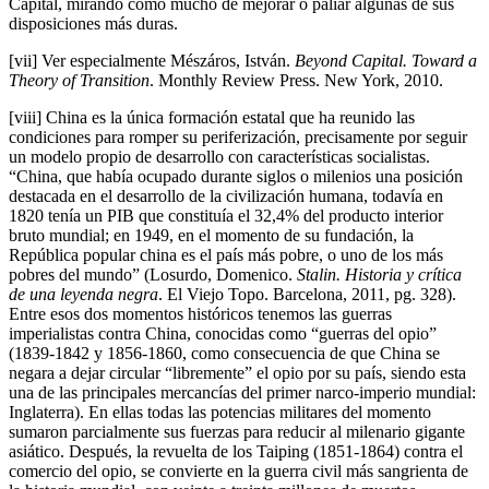
Capital, mirando como mucho de mejorar o paliar algunas de sus
disposiciones más duras.
[vii] Ver especialmente Mészáros, István.
Beyond Capital. Toward a
Theory of Transition
. Monthly Review Press. New York, 2010.
[viii] China es la única formación estatal que ha reunido las
condiciones para romper su periferización, precisamente por seguir
un modelo propio de desarrollo con características socialistas.
“China, que había ocupado durante siglos o milenios una posición
destacada en el desarrollo de la civilización humana, todavía en
1820 tenía un PIB que constituía el 32,4% del producto interior
bruto mundial; en 1949, en el momento de su fundación, la
República popular china es el país más pobre, o uno de los más
pobres del mundo” (Losurdo, Domenico.
Stalin. Historia y crítica
de una leyenda negra
. El Viejo Topo. Barcelona, 2011, pg. 328).
Entre esos dos momentos históricos tenemos las guerras
imperialistas contra China, conocidas como “guerras del opio”
(1839-1842 y 1856-1860, como consecuencia de que China se
negara a dejar circular “libremente” el opio por su país, siendo esta
una de las principales mercancías del primer narco-imperio mundial:
Inglaterra). En ellas todas las potencias militares del momento
sumaron parcialmente sus fuerzas para reducir al milenario gigante
asiático. Después, la revuelta de los Taiping (1851-1864) contra el
comercio del opio, se convierte en la guerra civil más sangrienta de