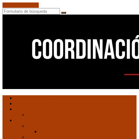
Saltar al contenido
Buscar
Coordinación
Ultimas entradas
de
Documentos de C.N.C.
Núcleos
Revista ConCiencia de Clase
Comunistas
Entrevistas
Artículos de interés
Movimiento Obrero
EMO
Cultura