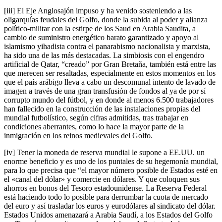
[iii] El Eje Anglosajón impuso y ha venido sosteniendo a las
oligarquías feudales del Golfo, donde la subida al poder y alianza
político-militar con la estirpe de los Saud en Arabia Saudita, a
cambio de suministro energético barato garantizado y apoyo al
islamismo yihadista contra el panarabismo nacionalista y marxista,
ha sido una de las más destacadas. La simbiosis con el engendro
artificial de Qatar, “creado” por Gran Bretaña, también está entre las
que merecen ser resaltadas, especialmente en estos momentos en los
que el país arábigo lleva a cabo un descomunal intento de lavado de
imagen a través de una gran transfusión de fondos al ya de por sí
corrupto mundo del fútbol, y en donde al menos 6.500 trabajadores
han fallecido en la construcción de las instalaciones propias del
mundial futbolístico, según cifras admitidas, tras trabajar en
condiciones aberrantes, como lo hace la mayor parte de la
inmigración en los reinos medievales del Golfo.
[iv] Tener la moneda de reserva mundial le supone a EE.UU. un
enorme beneficio y es uno de los puntales de su hegemonía mundial,
para lo que precisa que “el mayor número posible de Estados esté en
el «canal del dólar» y comercie en dólares. Y que coloquen sus
ahorros en bonos del Tesoro estadounidense. La Reserva Federal
está haciendo todo lo posible para derrumbar la cuota de mercado
del euro y así trasladar los euros y eurodólares al sindicato del dólar.
Estados Unidos amenazará a Arabia Saudí, a los Estados del Golfo