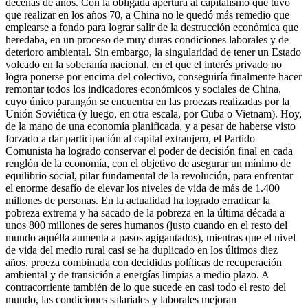
decenas de años. Con la obligada apertura al capitalismo que tuvo
que realizar en los años 70, a China no le quedó más remedio que
emplearse a fondo para lograr salir de la destrucción económica que
heredaba, en un proceso de muy duras condiciones laborales y de
deterioro ambiental. Sin embargo, la singularidad de tener un Estado
volcado en la soberanía nacional, en el que el interés privado no
logra ponerse por encima del colectivo, conseguiría finalmente hacer
remontar todos los indicadores económicos y sociales de China,
cuyo único parangón se encuentra en las proezas realizadas por la
Unión Soviética (y luego, en otra escala, por Cuba o Vietnam). Hoy,
de la mano de una economía planificada, y a pesar de haberse visto
forzado a dar participación al capital extranjero, el Partido
Comunista ha logrado conservar el poder de decisión final en cada
renglón de la economía, con el objetivo de asegurar un mínimo de
equilibrio social, pilar fundamental de la revolución, para enfrentar
el enorme desafío de elevar los niveles de vida de más de 1.400
millones de personas. En la actualidad ha logrado erradicar la
pobreza extrema y ha sacado de la pobreza en la última década a
unos 800 millones de seres humanos (justo cuando en el resto del
mundo aquélla aumenta a pasos agigantados), mientras que el nivel
de vida del medio rural casi se ha duplicado en los últimos diez
años, proeza combinada con decididas políticas de recuperación
ambiental y de transición a energías limpias a medio plazo. A
contracorriente también de lo que sucede en casi todo el resto del
mundo, las condiciones salariales y laborales mejoran