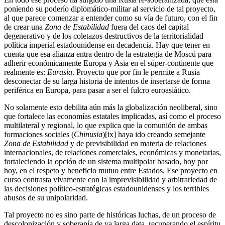
poniendo su poderío diplomático-militar al servicio de tal proyecto,
al que parece comenzar a entender como su vía de futuro, con el fin
de crear una
Zona de Estabilidad
fuera del caos del capital
degenerativo y de los coletazos destructivos de la territorialidad
política imperial estadounidense en decadencia. Hay que tener en
cuenta que esa alianza entra dentro de la estrategia de Moscú para
adherir económicamente Europa y Asia en el súper-continente que
realmente es:
Eurasia
. Proyecto que por fin le permite a Rusia
desconectar de su larga historia de intentos de insertarse de forma
periférica en Europa, para pasar a ser el fulcro euroasiático.
No solamente esto debilita aún más la globalización neoliberal, sino
que fortalece las economías estatales implicadas, así como el proceso
multilateral y regional, lo que explica que la comunión de ambas
formaciones sociales (
Chinusia
)[ix] haya ido creando semejante
Zona de Estabilidad
y de previsibilidad en materia de relaciones
internacionales, de relaciones comerciales, económicas y monetarias,
fortaleciendo la opción de un sistema multipolar basado, hoy por
hoy, en el respeto y beneficio mutuo entre Estados. Ese proyecto en
curso contrasta vivamente con la imprevisibilidad y arbitrariedad de
las decisiones político-estratégicas estadounidenses y los terribles
abusos de su unipolaridad.
Tal proyecto no es sino parte de históricas luchas, de un proceso de
descolonización y soberanía de ya larga data, recuperando el espíritu