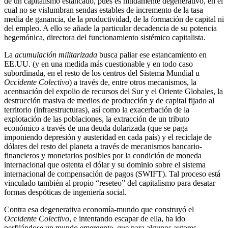
de un capitalismo estancado, pues es nítidamente degenerativo, en el
cual no se vislumbran sendas estables de incremento de la tasa
media de ganancia, de la productividad, de la formación de capital ni
del empleo. A ello se añade la particular decadencia de su potencia
hegemónica, directora del funcionamiento sistémico capitalista.
La
acumulación militarizada
busca paliar ese estancamiento en
EE.UU. (y en una medida más cuestionable y en todo caso
subordinada, en el resto de los centros del Sistema Mundial u
Occidente Colectivo
) a través de, entre otros mecanismos, la
acentuación del expolio de recursos del Sur y el Oriente Globales, la
destrucción masiva de medios de producción y de capital fijado al
territorio (infraestructuras), así como la exacerbación de la
explotación de las poblaciones, la extracción de un tributo
económico a través de una deuda dolarizada (que se paga
imponiendo depresión y austeridad en cada país) y el reciclaje de
dólares del resto del planeta a través de mecanismos bancario-
financieros y monetarios posibles por la condición de moneda
internacional que ostenta el dólar y su dominio sobre el sistema
internacional de compensación de pagos (SWIFT). Tal proceso está
vinculado también al propio “reseteo” del capitalismo para desatar
formas despóticas de ingeniería social.
Contra esa degenerativa economía-mundo que construyó el
Occidente Colectivo
, e intentando escapar de ella, ha ido
perfilándose un mundo emergente, que para algunos autores,