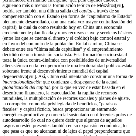
siguiendo más o menos la formulación teórica de Mészáros[vii],
podría ser también una última salida del
capital
a través de su
compenetración con el Estado (en forma de “capitalismo de Estado”
plenamente desarrollado, con una cada vez mayor centralización del
capital), la cual da como resultado hoy en China una economía
crecientemente planificada y unos recursos clave y servicios básicos
(entre los que se cuenta el dinero y el crédito) bajo control estatal y
en favor del conjunto de la población. En tal camino, China se
debate entre esa “última salida capitalista” y el emprendimiento
decidido de una transición socialista. Esta formación socio-estatal
traza la única contra-dinámica con posibilidades de universalidad
altersistémica en la recuperación de una territorialidad político-estatal
soberana frente al desenvolvimiento mundial del capital
degenerativo[viii]. Así, China está intentando construir una forma de
internacionalización
que comienza a despegarse de la actual
globalización del capital
, por lo que en vez de estar basada en el
desenfreno financiero, la especulación, la rapiña de recursos
mundiales, la multiplicación de recortes sociales y planes de ajuste,
la corrupción como vía privilegiada de beneficios, “paraísos
fiscales” y capital ficticio, busca proporcionar un entramado
energético-productivo y comercial sustentado en diferentes polos de
autodesarrollo (lo cual no quiere decir que algunos de aquellos
rasgos no estén presentes también en su expansión económica, lo
que pasa es que no alcanzan ni de lejos el papel preponderante que