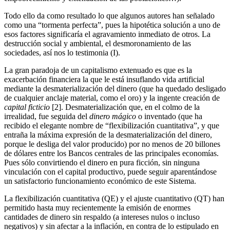
Todo ello da como resultado lo que algunos autores han señalado
como una “tormenta perfecta”, pues la hipotética solución a uno de
esos factores significaría el agravamiento inmediato de otros. La
destrucción social y ambiental, el desmoronamiento de las
sociedades, así nos lo testimonia (I).
La gran paradoja de un capitalismo extenuado es que es la
exacerbación financiera la que le está insuflando vida artificial
mediante la desmaterialización del dinero (que ha quedado desligado
de cualquier anclaje material, como el oro) y la ingente creación de
capital ficticio
[2]. Desmaterialización que, en el colmo de la
irrealidad, fue seguida del
dinero mágico
o inventado (que ha
recibido el elegante nombre de “flexibilización cuantitativa”, y que
entraña la máxima expresión de la desmaterialización del dinero,
porque le desliga del valor producido) por no menos de 20 billones
de dólares entre los Bancos centrales de las principales economías.
Pues sólo convirtiendo el dinero en pura ficción, sin ninguna
vinculación con el capital productivo, puede seguir aparentándose
un satisfactorio funcionamiento económico de este Sistema.
La flexibilización cuantitativa (QE) y el ajuste cuantitativo (QT) han
permitido hasta muy recientemente la emisión de enormes
cantidades de dinero sin respaldo (a intereses nulos o incluso
negativos) y sin afectar a la inflación, en contra de lo estipulado en