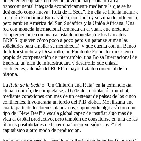
tienen en el capitalismo degenerativo actual). Toda un área
transcontinental integrada económicamente mediante la que se ha
designado como nueva “Ruta de la Seda”. En ella se intenta incluir a
la Unión Económica Euroasiática, con India y su zona de influencia,
pero también América del Sur, Sudáfrica y la Unión Africana. Una
red con moneda internacional centrada en el yuan, que pretende
complementarse con una canasta de monedas (de los llamados
BRICS, que ven cómo poco a poco pero sin parar se suman las
solicitudes para ampliar su membrecía), y que cuenta con un Banco
de Infraestructura y Desarrollo, un Fondo de Fomento, un sistema
propio de compensación de intercambio, una Bolsa Internacional de
Energía, un plan de infraestructura y desarrollo que enlaza
continentes, además del RCEP o mayor tratado comercial de la
historia.
La
Ruta de la Seda
o “Un Cinturón una Ruta” en la terminología
china, cubriría, de completarse, al 65% de la población mundial,
mediante conexiones con más de un centenar de países de los cinco
continentes. Involucraría un tercio del PIB global. Movilizaría una
cuarta parte de los bienes planetarios, suponiendo algo así como un
tipo de “New Deal” a escala global capaz de insuflar algo más de
vida al capital productivo, pero también de constituirse en una de las
últimas posibilidades de hacer una “reconversión suave” del
capitalismo a otro modo de producción.
En todo ese proceso ha surgido una Rusia re-soberanizada, que está