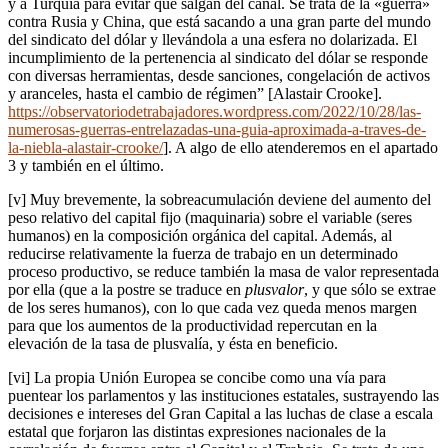
y a Turquía para evitar que salgan del canal. Se trata de la «guerra»
contra Rusia y China, que está sacando a una gran parte del mundo
del sindicato del dólar y llevándola a una esfera no dolarizada. El
incumplimiento de la pertenencia al sindicato del dólar se responde
con diversas herramientas, desde sanciones, congelación de activos
y aranceles, hasta el cambio de régimen” [Alastair Crooke].
https://observatoriodetrabajadores.wordpress.com/2022/10/28/las-
numerosas-guerras-entrelazadas-una-guia-aproximada-a-traves-de-
la-niebla-alastair-crooke/
]. A algo de ello atenderemos en el apartado
3 y también en el último.
[v] Muy brevemente, la sobreacumulación deviene del aumento del
peso relativo del capital fijo (maquinaria) sobre el variable (seres
humanos) en la composición orgánica del capital. Además, al
reducirse relativamente la fuerza de trabajo en un determinado
proceso productivo, se reduce también la masa de valor representada
por ella (que a la postre se traduce en
plusvalor
, y que sólo se extrae
de los seres humanos), con lo que cada vez queda menos margen
para que los aumentos de la productividad repercutan en la
elevación de la tasa de plusvalía, y ésta en beneficio.
[vi] La propia Unión Europea se concibe como una vía para
puentear los parlamentos y las instituciones estatales, sustrayendo las
decisiones e intereses del Gran Capital a las luchas de clase a escala
estatal que forjaron las distintas expresiones nacionales de la