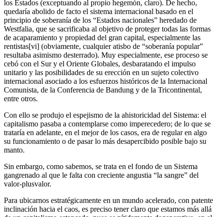
los Estados (exceptuando al propio hegemón, claro). De hecho,
quedaría abolido de facto el sistema internacional basado en el
principio de soberanía de los “Estados nacionales” heredado de
Westfalia, que se sacrificaba al objetivo de proteger todas las formas
de acaparamiento y propiedad del gran capital, especialmente las
rentistas[vi] (obviamente, cualquier atisbo de “soberanía popular”
resultaba asimismo desterrado). Muy especialmente, ese proceso se
cebó con el Sur y el Oriente Globales, desbaratando el impulso
unitario y las posibilidades de su erección en un sujeto colectivo
internacional asociado a los esfuerzos históricos de la Internacional
Comunista, de la Conferencia de Bandung y de la Tricontinental,
entre otros.
Con ello se produjo el espejismo de la ahistoricidad del Sistema: el
capitalismo pasaba a contemplarse como imperecedero; de lo que se
trataría en adelante, en el mejor de los casos, era de regular en algo
su funcionamiento o de pasar lo más desapercibido posible bajo su
manto.
Sin embargo, como sabemos, se trata en el fondo de un Sistema
gangrenado al que le falta con creciente angustia “la sangre” del
valor-plusvalor.
Para ubicarnos estratégicamente en un mundo acelerado, con patente
inclinación hacia el caos, es preciso tener claro que estamos más allá