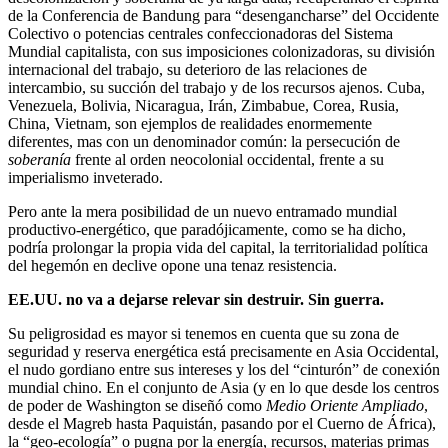
de la Conferencia de Bandung para “desengancharse” del Occidente
Colectivo o potencias centrales confeccionadoras del Sistema
Mundial capitalista, con sus imposiciones colonizadoras, su división
internacional del trabajo, su deterioro de las relaciones de
intercambio, su succión del trabajo y de los recursos ajenos. Cuba,
Venezuela, Bolivia, Nicaragua, Irán, Zimbabue, Corea, Rusia,
China, Vietnam, son ejemplos de realidades enormemente
diferentes, mas con un denominador común: la persecución de
soberanía
frente al orden neocolonial occidental, frente a su
imperialismo inveterado.
Pero ante la mera posibilidad de un nuevo entramado mundial
productivo-energético, que paradójicamente, como se ha dicho,
podría prolongar la propia vida del capital, la territorialidad política
del hegemón en declive opone una tenaz resistencia.
EE.UU. no va a dejarse relevar sin destruir. Sin guerra.
Su peligrosidad es mayor si tenemos en cuenta que su zona de
seguridad y reserva energética está precisamente en Asia Occidental,
el nudo gordiano entre sus intereses y los del “cinturón” de conexión
mundial chino. En el conjunto de Asia (y en lo que desde los centros
de poder de Washington se diseñó como
Medio Oriente Ampliado
,
desde el Magreb hasta Paquistán, pasando por el Cuerno de África),
la “geo-ecología” o pugna por la energía, recursos, materias primas