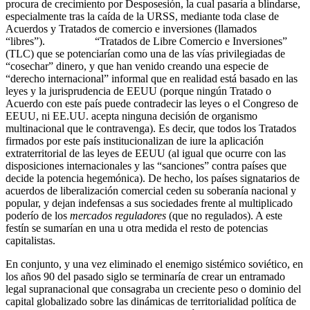
procura de crecimiento por Desposesión, la cual pasaría a blindarse,
especialmente tras la caída de la URSS, mediante toda clase de
Acuerdos y Tratados de comercio e inversiones (llamados
“libres”). “Tratados de Libre Comercio e Inversiones”
(TLC) que se potenciarían como una de las vías privilegiadas de
“cosechar” dinero, y que han venido creando una especie de
“derecho internacional” informal que en realidad está basado en las
leyes y la jurisprudencia de EEUU (porque ningún Tratado o
Acuerdo con este país puede contradecir las leyes o el Congreso de
EEUU, ni EE.UU. acepta ninguna decisión de organismo
multinacional que le contravenga). Es decir, que todos los Tratados
firmados por este país institucionalizan de iure la aplicación
extraterritorial de las leyes de EEUU (al igual que ocurre con las
disposiciones internacionales y las “sanciones” contra países que
decide la potencia hegemónica). De hecho, los países signatarios de
acuerdos de liberalización comercial ceden su soberanía nacional y
popular, y dejan indefensas a sus sociedades frente al multiplicado
poderío de los
mercados reguladores
(que no regulados). A este
festín se sumarían en una u otra medida el resto de potencias
capitalistas.
En conjunto, y una vez eliminado el enemigo sistémico soviético, en
los años 90 del pasado siglo se terminaría de crear un entramado
legal supranacional que consagraba un creciente peso o dominio del
capital globalizado sobre las dinámicas de territorialidad política de