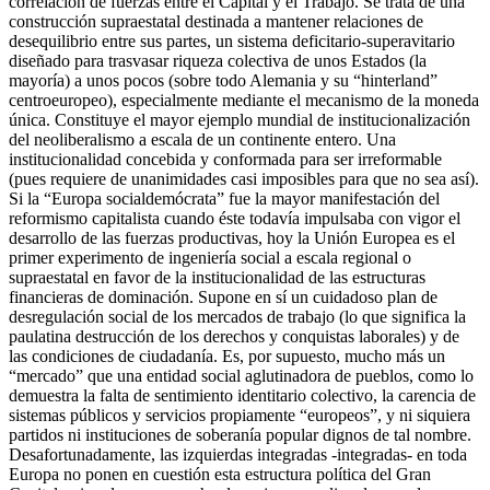
correlación de fuerzas entre el Capital y el Trabajo. Se trata de una
construcción supraestatal destinada a mantener relaciones de
desequilibrio entre sus partes, un sistema deficitario-superavitario
diseñado para trasvasar riqueza colectiva de unos Estados (la
mayoría) a unos pocos (sobre todo Alemania y su “hinterland”
centroeuropeo), especialmente mediante el mecanismo de la moneda
única. Constituye el mayor ejemplo mundial de institucionalización
del neoliberalismo a escala de un continente entero. Una
institucionalidad concebida y conformada para ser irreformable
(pues requiere de unanimidades casi imposibles para que no sea así).
Si la “Europa socialdemócrata” fue la mayor manifestación del
reformismo capitalista cuando éste todavía impulsaba con vigor el
desarrollo de las fuerzas productivas, hoy la Unión Europea es el
primer experimento de ingeniería social a escala regional o
supraestatal en favor de la institucionalidad de las estructuras
financieras de dominación. Supone en sí un cuidadoso plan de
desregulación social de los mercados de trabajo (lo que significa la
paulatina destrucción de los derechos y conquistas laborales) y de
las condiciones de ciudadanía. Es, por supuesto, mucho más un
“mercado” que una entidad social aglutinadora de pueblos, como lo
demuestra la falta de sentimiento identitario colectivo, la carencia de
sistemas públicos y servicios propiamente “europeos”, y ni siquiera
partidos ni instituciones de soberanía popular dignos de tal nombre.
Desafortunadamente, las izquierdas integradas -integradas- en toda
Europa no ponen en cuestión esta estructura política del Gran