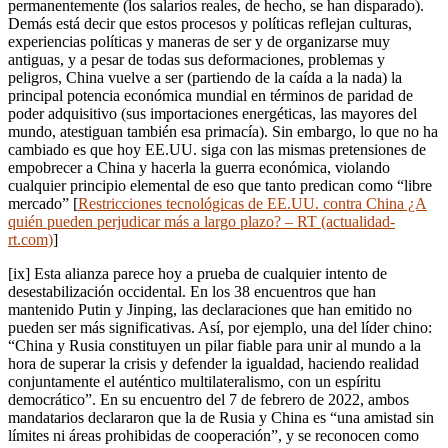
permanentemente (los salarios reales, de hecho, se han disparado).
Demás está decir que estos procesos y políticas reflejan culturas,
experiencias políticas y maneras de ser y de organizarse muy
antiguas, y a pesar de todas sus deformaciones, problemas y
peligros, China vuelve a ser (partiendo de la caída a la nada) la
principal potencia económica mundial en términos de paridad de
poder adquisitivo (sus importaciones energéticas, las mayores del
mundo, atestiguan también esa primacía). Sin embargo, lo que no ha
cambiado es que hoy EE.UU. siga con las mismas pretensiones de
empobrecer a China y hacerla la guerra económica, violando
cualquier principio elemental de eso que tanto predican como “libre
mercado” [
Restricciones tecnológicas de EE.UU. contra China ¿A
quién pueden perjudicar más a largo plazo? – RT (actualidad-
rt.com)
]
[ix] Esta alianza parece hoy a prueba de cualquier intento de
desestabilización occidental. En los 38 encuentros que han
mantenido Putin y Jinping, las declaraciones que han emitido no
pueden ser más significativas. Así, por ejemplo, una del líder chino:
“China y Rusia constituyen un pilar fiable para unir al mundo a la
hora de superar la crisis y defender la igualdad, haciendo realidad
conjuntamente el auténtico multilateralismo, con un espíritu
democrático”. En su encuentro del 7 de febrero de 2022, ambos
mandatarios declararon que la de Rusia y China es “una amistad sin
límites ni áreas prohibidas de cooperación”, y se reconocen como