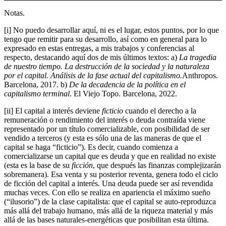
Notas.
[i] No puedo desarrollar aquí, ni es el lugar, estos puntos, por lo que
tengo que remitir para su desarrollo, así como en general para lo
expresado en estas entregas, a mis trabajos y conferencias al
respecto, destacando aquí dos de mis últimos textos: a)
La tragedia
de nuestro tiempo. La destrucción de la sociedad y la naturaleza
por el capital. Análisis de la fase actual del capitalismo.
Anthropos.
Barcelona, 2017. b)
De la decadencia de la política en el
capitalismo terminal
. El Viejo Topo. Barcelona, 2022.
[ii] El capital a interés deviene
ficticio
cuando el derecho a la
remuneración o rendimiento del interés o deuda contraída viene
representado por un título comercializable, con posibilidad de ser
vendido a terceros (y esta es sólo una de las maneras de que el
capital se haga “ficticio”). Es decir, cuando comienza a
comercializarse un capital que es deuda y que en realidad no existe
(esta es la base de su
ficción
, que después las finanzas complejizarán
sobremanera). Esa venta y su posterior reventa, genera todo el ciclo
de ficción del capital a interés. Una deuda puede ser así revendida
muchas veces. Con ello se realiza en apariencia el máximo sueño
(“ilusorio”) de la clase capitalista: que el capital se auto-reproduzca
más allá del trabajo humano, más allá de la riqueza material y más
allá de las bases naturales-energéticas que posibilitan esta última.