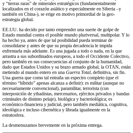
y “tierras raras” de minerales estratégicos (fundamentalmente
localizados en el corazón asiático y especialmente en Siberia –y
también en China-), se erige en motivo primordial de la geo-
estrategia global.
EE.UU. ha decido por tanto emprender una suerte de golpe de
Estado mundial contra el posible mundo pluriversal, multipolar. Y lo
ha hecho ya, antes de que tal posibilidad pueda terminar de
consolidarse y antes de que su propia decadencia le impida
enfrentarla más adelante. Es una jugada a todo o nada, en la que
arrastra a sus subordinados europeos, a todo el Occidente Colectivo,
pero también en sus consecuencias al conjunto de la humanidad,
dado que Estados Unidos y su brazo armado global, la OTAN, están
metiendo al mundo entero en una
Guerra Total
, definitiva, sin fin.
Una guerra que como tal entraña un espectro completo (que el
término “híbrido” apenas alcanza a definir): es militar (aunque no
necesariamente convencional), paramilitar, terrorista (con
interposición de yihadistas, mercenarios, ejércitos privados y bandas
criminales de distinto pelaje), biológica y bacteriológica; es
económico-financiera y judicial, pero también mediática, cognitiva,
ideológica e incluso cibernética y librada igualmente en la
estratosfera.
La desmenuzamos brevemente en la próxima entrega.