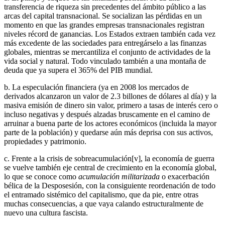
transferencia de riqueza sin precedentes del ámbito público a las
arcas del capital transnacional. Se socializan las pérdidas en un
momento en que las grandes empresas transnacionales registran
niveles récord de ganancias. Los Estados extraen también cada vez
más excedente de las sociedades para entregárselo a las finanzas
globales, mientras se mercantiliza el conjunto de actividades de la
vida social y natural. Todo vinculado también a una montaña de
deuda que ya supera el 365% del PIB mundial.
b. La especulación financiera (ya en 2008 los mercados de
derivados alcanzaron un valor de 2.3 billones de dólares al día) y la
masiva emisión de dinero sin valor, primero a tasas de interés cero o
incluso negativas y después alzadas bruscamente en el camino de
arruinar a buena parte de los actores económicos (incluida la mayor
parte de la población) y quedarse aún más deprisa con sus activos,
propiedades y patrimonio.
c. Frente a la crisis de sobreacumulación[v], la economía de guerra
se vuelve también eje central de crecimiento en la economía global,
lo que se conoce como
acumulación militarizada
o exacerbación
bélica de la Desposesión, con la consiguiente reordenación de todo
el entramado sistémico del capitalismo, que da pie, entre otras
muchas consecuencias, a que vaya calando estructuralmente de
nuevo una cultura fascista.