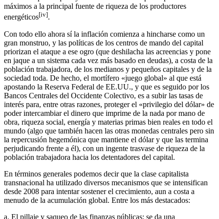
máximos a la principal fuente de riqueza de los productores
[iv]
energéticos
.
Con todo ello ahora sí la inflación comienza a hincharse como un
gran monstruo, y las políticas de los centros de mando del capital
priorizan el ataque a ese ogro (que deshilacha las acreencias y pone
en jaque a un sistema cada vez más basado en deudas), a costa de la
población trabajadora, de los medianos y pequeños capitales y de la
sociedad toda. De hecho, el mortífero «juego global» al que está
apostando la Reserva Federal de EE.UU., y que es seguido por los
Bancos Centrales del Occidente Colectivo, es a subir las tasas de
interés para, entre otras razones, proteger el «privilegio del dólar» de
poder intercambiar el dinero que imprime de la nada por mano de
obra, riqueza social, energía y materias primas bien reales en todo el
mundo (algo que también hacen las otras monedas centrales pero sin
la repercusión hegemónica que mantiene el dólar y que las termina
perjudicando frente a él), con un ingente trasvase de riqueza de la
población trabajadora hacia los detentadores del capital.
En términos generales podemos decir que la clase capitalista
transnacional ha utilizado diversos mecanismos que se intensifican
desde 2008 para intentar sostener el crecimiento, aun a costa a
menudo de la acumulación global. Entre los más destacados:
a. El pillaje y saqueo de las finanzas públicas: se da una