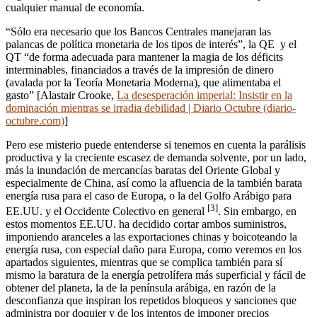
cualquier manual de economía.
“Sólo era necesario que los Bancos Centrales manejaran las
palancas de política monetaria de los tipos de interés”, la QE y el
QT “de forma adecuada para mantener la magia de los déficits
interminables, financiados a través de la impresión de dinero
(avalada por la Teoría Monetaria Moderna), que alimentaba el
gasto” [Alastair Crooke,
La desesperación imperial: Insistir en la
dominación mientras se irradia debilidad | Diario Octubre (diario-
octubre.com)
]
Pero ese misterio puede entenderse si tenemos en cuenta la parálisis
productiva y la creciente escasez de demanda solvente, por un lado,
más la inundación de mercancías baratas del Oriente Global y
especialmente de China, así como la afluencia de la también barata
energía rusa para el caso de Europa, o la del Golfo Arábigo para
[3]
EE.UU. y el Occidente Colectivo en general
. Sin embargo, en
estos momentos EE.UU. ha decidido cortar ambos suministros,
imponiendo aranceles a las exportaciones chinas y boicoteando la
energía rusa, con especial daño para Europa, como veremos en los
apartados siguientes, mientras que se complica también para sí
mismo la baratura de la energía petrolífera más superficial y fácil de
obtener del planeta, la de la península arábiga, en razón de la
desconfianza que inspiran los repetidos bloqueos y sanciones que
administra por doquier y de los intentos de imponer precios