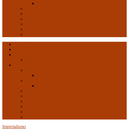
Arte y Revolución
Formación
Salud
Internacional
Imperialismo
Crisis capitalista
Opinión
Ultimas entradas
Documentos de C.N.C.
Revista ConCiencia de Clase
Entrevistas
Artículos de interés
Movimiento Obrero
EMO
Cultura
Arte y Revolución
Formación
Salud
Internacional
Imperialismo
Crisis capitalista
Opinión
Imperialismo