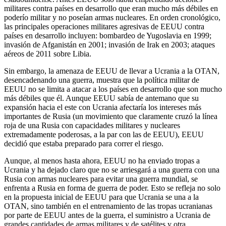
militares contra países en desarrollo que eran mucho más débiles en
poderío militar y no poseían armas nucleares. En orden cronológico,
las principales operaciones militares agresivas de EEUU contra
países en desarrollo incluyen: bombardeo de Yugoslavia en 1999;
invasión de Afganistán en 2001; invasión de Irak en 2003; ataques
aéreos de 2011 sobre Libia.
Sin embargo, la amenaza de EEUU de llevar a Ucrania a la OTAN,
desencadenando una guerra, muestra que la política militar de
EEUU no se limita a atacar a los países en desarrollo que son mucho
más débiles que él. Aunque EEUU sabía de antemano que su
expansión hacia el este con Ucrania afectaría los intereses más
importantes de Rusia (un movimiento que claramente cruzó la línea
roja de una Rusia con capacidades militares y nucleares
extremadamente poderosas, a la par con las de EEUU), EEUU
decidió que estaba preparado para correr el riesgo.
Aunque, al menos hasta ahora, EEUU no ha enviado tropas a
Ucrania y ha dejado claro que no se arriesgará a una guerra con una
Rusia con armas nucleares para evitar una guerra mundial, se
enfrenta a Rusia en forma de guerra de poder. Esto se refleja no solo
en la propuesta inicial de EEUU para que Ucrania se una a la
OTAN, sino también en el entrenamiento de las tropas ucranianas
por parte de EEUU antes de la guerra, el suministro a Ucrania de
grandes cantidades de armas militares y de satélites y otra