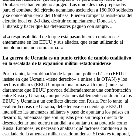
Donbass estaban en pleno apogeo. Las unidades más preparadas
para el combate del ejército ucraniano ascienden a 150.000 soldados
y se concentran cerca del Donbass. Pueden romper la resistencia del
ejército local en 2-3 días, destruir completamente Donetsk y
Luhansk y hacer que los defensores paguen con sangre…
«La responsabilidad de lo que está pasando en Ucrania recae
enteramente en los EEUU y sus aliados, que están utilizando al
pueblo ucraniano como arma. «
La guerra de Ucrania es un punto crítico de cambio cualitativo
en la escalada de la expansión militar estadounidense
Por lo tanto, la combinación de la postura política básica (EEUU
insiste en que Ucrania «tiene derecho» a unirse a la OTAN) y los
hechos militares (EEUU proporciona armas a Ucrania) muestra
claramente que EEUU provoca deliberadamente una confrontación
entre Rusia y Ucrania, aunque esto inevitablemente conduciría a los
EEUU y Ucrania a un conflicto directo con Rusia. Por lo tanto, al
evaluar la crisis de Ucrania, debe tenerse en cuenta que EEUU
intensificó las amenazas militares y pasó de apuntar a los países en
desarrollo, amenazas que son injustas pero sin riesgo directo de
desencadenar una guerra mundial, a apuntar a una potencia como
Rusia. Entonces, es necesario analizar qué factores conducen a la
escalada de la amenaza militar estadounidense. Si esto es temporal,