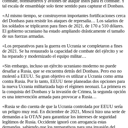
combate, bombarderos y aviones de ataque listos para el combate. Y
tal escala de ensamblaje solo tiene sentido para capturar el Donbass.
«Al mismo tiempo, se construyeron importantes fortificaciones cerca
del Donbass para resistir los ataques de represalia… Los salarios de
los soldados se triplicaron para fines de 2021, de 170 a 510 dólares.
El gobierno ucraniano ha estado ampliando drásticamente el tamaño
de sus fuerzas armadas.
«Los preparativos para la guerra en Ucrania se completaron a fines
de 2021. Se ha restaurado la capacidad de combate del ejército y se
ha reparado y modernizado el equipo militar…
«Sin embargo, incluso un ejército ucraniano moderno no puede
desafiar a Rusia, que se encuentra detrás del Donbass. Pero eso no
molestó a EEUU. Su gran objetivo es utilizar a Ucrania como arma
contra Rusia. Por lo tanto, EEUU tiene planeadas dos opciones para
la nueva Ucrania militarizada bajo el régimen neonazi. La primera es
la conquista del Donbass y la invasión de Crimea, la segunda opción
es una intervención armada para provocar a Rusia…
«Rusia se dio cuenta de que la Ucrania controlada por EEUU sería
un peligro muy real. En diciembre de 2021, Moscú hizo una serie de
demandas a la OTAN para garantizar los intereses de seguridad
legítimos de Rusia. Occidente ignoró con arrogancia estas
demandas, sabiendo que los preparativos para una invasión del