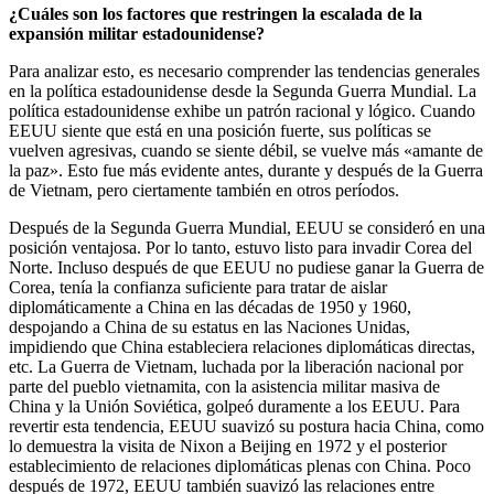
¿Cuáles son los factores que restringen la escalada de la
expansión militar estadounidense?
Para analizar esto, es necesario comprender las tendencias generales
en la política estadounidense desde la Segunda Guerra Mundial. La
política estadounidense exhibe un patrón racional y lógico. Cuando
EEUU siente que está en una posición fuerte, sus políticas se
vuelven agresivas, cuando se siente débil, se vuelve más «amante de
la paz». Esto fue más evidente antes, durante y después de la Guerra
de Vietnam, pero ciertamente también en otros períodos.
Después de la Segunda Guerra Mundial, EEUU se consideró en una
posición ventajosa. Por lo tanto, estuvo listo para invadir Corea del
Norte. Incluso después de que EEUU no pudiese ganar la Guerra de
Corea, tenía la confianza suficiente para tratar de aislar
diplomáticamente a China en las décadas de 1950 y 1960,
despojando a China de su estatus en las Naciones Unidas,
impidiendo que China estableciera relaciones diplomáticas directas,
etc. La Guerra de Vietnam, luchada por la liberación nacional por
parte del pueblo vietnamita, con la asistencia militar masiva de
China y la Unión Soviética, golpeó duramente a los EEUU. Para
revertir esta tendencia, EEUU suavizó su postura hacia China, como
lo demuestra la visita de Nixon a Beijing en 1972 y el posterior
establecimiento de relaciones diplomáticas plenas con China. Poco
después de 1972, EEUU también suavizó las relaciones entre