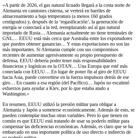
«A partir de 2026, el gas natural licuado llegará a la costa norte de
Alemania en camiones cisterna, se verterá en barriles de
almacenamiento a baja temperatura (a menos 160 grados
centígrados) y, después de la ‘regasificación’, la generación de
energía se conectará a la red, reemplazando así al gas natural
importado de Rusia… Alemania actualmente no tiene terminales de
GNL… EEUU está más cerca que Australia entre los exportadores
que pueden obtener ganancias… Y estas exportaciones no son las
más importantes. Si Alemania cumple con sus compromisos
recientes de aumentar agresivamente su propio presupuesto de
defensa, EEUU debería poder tener más responsabilidades
financieras y logísticas en la OTAN… Una Europa que esté más
conectada con EEUU… En lugar de poner fin al giro de EEUU
hacia Asia, puede convertirse en la fuerza impulsora detrás de ese
giro… En cuanto a esa región (del Pacífico)… Japón no escatimó
esfuerzos para ayudar a Kiev, por lo que estaba atado a
Washington.»
En resumen, EEUU utilizó la presión militar para obligar a
Alemania y Japón a someterse económicamente. Además de esto, se
pueden contemplar muchas otras variables. Pero lo que tienen en
común es que EEUU está tratando de usar su poderío militar para
compensar las deficiencias económicas. Además, es claro que se ha
embarcado en una importante política de uso directo e indirecto de
su poderío militar.