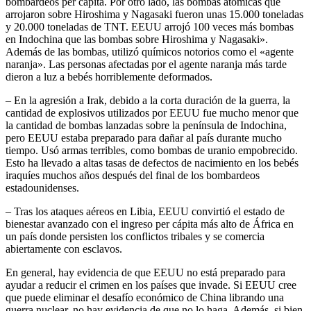
bombardeos per cápita. Por otro lado, las bombas atómicas que
arrojaron sobre Hiroshima y Nagasaki fueron unas 15.000 toneladas
y 20.000 toneladas de TNT. EEUU arrojó 100 veces más bombas
en Indochina que las bombas sobre Hiroshima y Nagasaki».
Además de las bombas, utilizó químicos notorios como el «agente
naranja». Las personas afectadas por el agente naranja más tarde
dieron a luz a bebés horriblemente deformados.
– En la agresión a Irak, debido a la corta duración de la guerra, la
cantidad de explosivos utilizados por EEUU fue mucho menor que
la cantidad de bombas lanzadas sobre la península de Indochina,
pero EEUU estaba preparado para dañar al país durante mucho
tiempo. Usó armas terribles, como bombas de uranio empobrecido.
Esto ha llevado a altas tasas de defectos de nacimiento en los bebés
iraquíes muchos años después del final de los bombardeos
estadounidenses.
– Tras los ataques aéreos en Libia, EEUU convirtió el estado de
bienestar avanzado con el ingreso per cápita más alto de África en
un país donde persisten los conflictos tribales y se comercia
abiertamente con esclavos.
En general, hay evidencia de que EEUU no está preparado para
ayudar a reducir el crimen en los países que invade. Si EEUU cree
que puede eliminar el desafío económico de China librando una
guerra nuclear, no hay evidencia de que no lo haga. Además, si bien