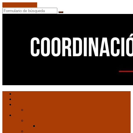
Saltar al contenido
Buscar
Coordinación
Ultimas entradas
de
Documentos de C.N.C.
Núcleos
Revista ConCiencia de Clase
Comunistas
Entrevistas
Artículos de interés
Movimiento Obrero
EMO
Cultura