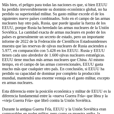
Más bien, el peligro para todas las naciones es que, si bien EEUU
ha perdido irreversiblemente su dominio económico global, no ha
perdido su superioridad militar. Su gasto militar excede el de los
siguientes nueve países combinados. Solo en el campo de las armas
nucleares hay otro país, Rusia, que puede igualar la fuerza de los
EEUU, porque Rusia ha heredado las armas nucleares de la Unión
Soviética. La cantidad exacta de armas nucleares en poder de los
países es generalmente un secreto de estado, pero un importante
informe de 2022 de la Federación de Científicos Estadounidenses
muestra que las reservas de ojivas nucleares de Rusia ascienden a
5.977, en comparación con 5.428 en los EEUU. Rusia y EEUU
tienen cada uno alrededor de 1.600 ojivas nucleares estratégicas.
EEUU tiene muchas más armas nucleares que China. Al mismo
tiempo, en el campo de las armas convencionales, EEUU gasta
mucho más que cualquier otro país. En conclusión, si EEUU ha
perdido su capacidad de dominar por completo la producción
mundial, mantendrá una enorme ventaja en el gasto militar, excepto
en armas nucleares.
Esta diferencia entre la posición económica y militar de EEUU es la
diferencia fundamental entre la «nueva Guerra Fría» que libra y la
«vieja Guerra Fría» que libró contra la Unión Soviética.
Durante la antigua Guerra Fría, EEUU y la Unión Soviética eran
comparables en poder militar, pero como se muestra arriba, la