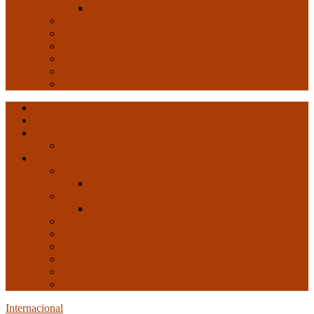
Arte y Revolución
Formación
Salud
Internacional
Imperialismo
Crisis capitalista
Opinión
Ultimas entradas
Documentos de C.N.C.
Revista ConCiencia de Clase
Entrevistas
Artículos de interés
Movimiento Obrero
EMO
Cultura
Arte y Revolución
Formación
Salud
Internacional
Imperialismo
Crisis capitalista
Opinión
Internacional