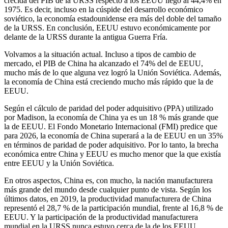
crecida del PIB de la URSS respecto a los EEUU llegó al 44,4% en
1975. Es decir, incluso en la cúspide del desarrollo económico
soviético, la economía estadounidense era más del doble del tamaño
de la URSS. En conclusión, EEUU estuvo económicamente por
delante de la URSS durante la antigua Guerra Fría.
Volvamos a la situación actual. Incluso a tipos de cambio de
mercado, el PIB de China ha alcanzado el 74% del de EEUU,
mucho más de lo que alguna vez logró la Unión Soviética. Además,
la economía de China está creciendo mucho más rápido que la de
EEUU.
Según el cálculo de paridad del poder adquisitivo (PPA) utilizado
por Madison, la economía de China ya es un 18 % más grande que
la de EEUU. El Fondo Monetario Internacional (FMI) predice que
para 2026, la economía de China superará a la de EEUU en un 35%
en términos de paridad de poder adquisitivo. Por lo tanto, la brecha
económica entre China y EEUU es mucho menor que la que existía
entre EEUU y la Unión Soviética.
En otros aspectos, China es, con mucho, la nación manufacturera
más grande del mundo desde cualquier punto de vista. Según los
últimos datos, en 2019, la productividad manufacturera de China
representó el 28,7 % de la participación mundial, frente al 16,8 % de
EEUU. Y la participación de la productividad manufacturera
mundial en la URSS nunca estuvo cerca de la de los EEUU.