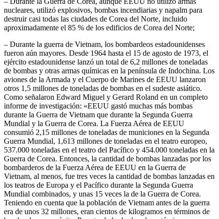
– Durante la Guerra de Corea, aunque EEUU no utilizó armas
nucleares, utilizó explosivos, bombas incendiarias y napalm para
destruir casi todas las ciudades de Corea del Norte, incluido
aproximadamente el 85 % de los edificios de Corea del Norte;
– Durante la guerra de Vietnam, los bombardeos estadounidenses
fueron aún mayores. Desde 1964 hasta el 15 de agosto de 1973, el
ejército estadounidense lanzó un total de 6,2 millones de toneladas
de bombas y otras armas químicas en la península de Indochina. Los
aviones de la Armada y el Cuerpo de Marines de EEUU lanzaron
otros 1,5 millones de toneladas de bombas en el sudeste asiático.
Como señalaron Edward Miguel y Gerard Roland en un completo
informe de investigación: «EEUU gastó muchas más bombas
durante la Guerra de Vietnam que durante la Segunda Guerra
Mundial y la Guerra de Corea. La Fuerza Aérea de EEUU
consumió 2,15 millones de toneladas de municiones en la Segunda
Guerra Mundial, 1,613 millones de toneladas en el teatro europeo,
537.000 toneladas en el teatro del Pacífico y 454.000 toneladas en la
Guerra de Corea. Entonces, la cantidad de bombas lanzadas por los
bombarderos de la Fuerza Aérea de EEUU en la Guerra de
Vietnam, al menos, fue tres veces la cantidad de bombas lanzadas en
los teatros de Europa y el Pacífico durante la Segunda Guerra
Mundial combinados, y unas 15 veces la de la Guerra de Corea.
Teniendo en cuenta que la población de Vietnam antes de la guerra
era de unos 32 millones, eran cientos de kilogramos en términos de