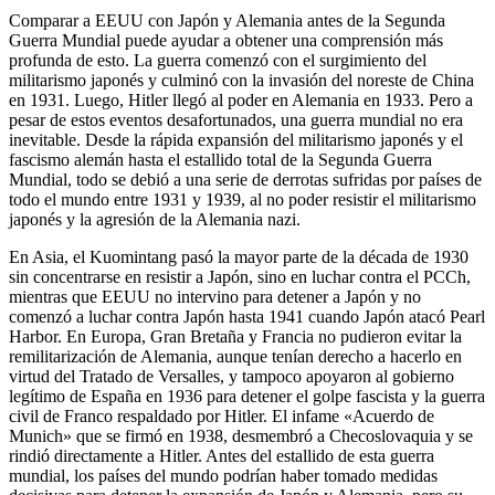
Comparar a EEUU con Japón y Alemania antes de la Segunda
Guerra Mundial puede ayudar a obtener una comprensión más
profunda de esto. La guerra comenzó con el surgimiento del
militarismo japonés y culminó con la invasión del noreste de China
en 1931. Luego, Hitler llegó al poder en Alemania en 1933. Pero a
pesar de estos eventos desafortunados, una guerra mundial no era
inevitable. Desde la rápida expansión del militarismo japonés y el
fascismo alemán hasta el estallido total de la Segunda Guerra
Mundial, todo se debió a una serie de derrotas sufridas por países de
todo el mundo entre 1931 y 1939, al no poder resistir el militarismo
japonés y la agresión de la Alemania nazi.
En Asia, el Kuomintang pasó la mayor parte de la década de 1930
sin concentrarse en resistir a Japón, sino en luchar contra el PCCh,
mientras que EEUU no intervino para detener a Japón y no
comenzó a luchar contra Japón hasta 1941 cuando Japón atacó Pearl
Harbor. En Europa, Gran Bretaña y Francia no pudieron evitar la
remilitarización de Alemania, aunque tenían derecho a hacerlo en
virtud del Tratado de Versalles, y tampoco apoyaron al gobierno
legítimo de España en 1936 para detener el golpe fascista y la guerra
civil de Franco respaldado por Hitler. El infame «Acuerdo de
Munich» que se firmó en 1938, desmembró a Checoslovaquia y se
rindió directamente a Hitler. Antes del estallido de esta guerra
mundial, los países del mundo podrían haber tomado medidas