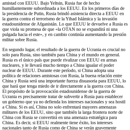
amistad con EEUU. Bajo Yeltsin, Rusia fue de hecho
humillantemente subordinada a los EEUU. En los primeros días de
la presidencia de Putin, Rusia brindó asistencia directa a EEUU en
la guerra contra el terrorismo de la Yihad Islámica y la invasión
estadounidense de Afganistán. Lo que EEUU le devuelve a Rusia es
que viola su promesa de que «la OTAN no se expandirá ni una
pulgada hacia el este», y en cambio continúa aumentando la presión
militar sobre Rusia.
En segundo lugar, el resultado de la guerra de Ucrania es crucial no
solo para Rusia, sino también para China y el mundo en general.
Rusia es el único país que puede rivalizar con EEUU en armas
nucleares, y le llevará mucho tiempo a China igualar el poder
nuclear de EEUU. Durante este período, si China adopta una
política de relaciones amistosas con Rusia, la buena relación entre
China y Rusia será una importante fuerza disuasoria para EEUU, lo
que hará que tenga miedo de ir directamente a la guerra con China.
El propósito de la provocación estadounidense de la guerra de
Ucrania es precisamente tratar de subvertir a Rusia para establecer
un gobierno que ya no defienda los intereses nacionales y sea hostil
a China. Si es así, China no solo enfrentará mayores amenazas
militares de los EEUU, sino que también la larga frontera norte de
China con Rusia se convertirá en una amenaza estratégica para
China. Es decir, si EEUU realmente tiene éxito, los intereses
nacionales tanto de Rusia como de China se verán gravemente