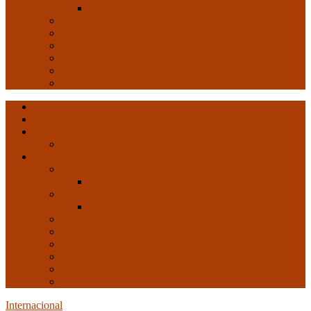
Arte y Revolución
Formación
Salud
Internacional
Imperialismo
Crisis capitalista
Opinión
Ultimas entradas
Documentos de C.N.C.
Revista ConCiencia de Clase
Entrevistas
Artículos de interés
Movimiento Obrero
EMO
Cultura
Arte y Revolución
Formación
Salud
Internacional
Imperialismo
Crisis capitalista
Opinión
Internacional