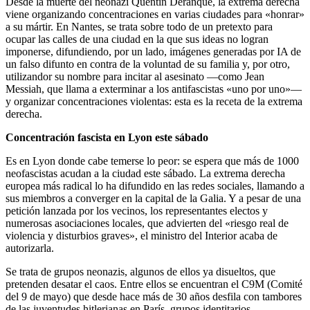
Desde la muerte del neonazi Quentin Deranque, la extrema derecha
viene organizando concentraciones en varias ciudades para «honrar»
a su mártir. En Nantes, se trata sobre todo de un pretexto para
ocupar las calles de una ciudad en la que sus ideas no logran
imponerse, difundiendo, por un lado, imágenes generadas por IA de
un falso difunto en contra de la voluntad de su familia y, por otro,
utilizandor su nombre para incitar al asesinato —como Jean
Messiah, que llama a exterminar a los antifascistas «uno por uno»—
y organizar concentraciones violentas: esta es la receta de la extrema
derecha.
Concentración fascista en Lyon este sábado
Es en Lyon donde cabe temerse lo peor: se espera que más de 1000
neofascistas acudan a la ciudad este sábado. La extrema derecha
europea más radical lo ha difundido en las redes sociales, llamando a
sus miembros a converger en la capital de la Galia. Y a pesar de una
petición lanzada por los vecinos, los representantes electos y
numerosas asociaciones locales, que advierten del «riesgo real de
violencia y disturbios graves», el ministro del Interior acaba de
autorizarla.
Se trata de grupos neonazis, algunos de ellos ya disueltos, que
pretenden desatar el caos. Entre ellos se encuentran el C9M (Comité
del 9 de mayo) que desde hace más de 30 años desfila con tambores
de las juventudes hitlerianas en París, grupos identitarios