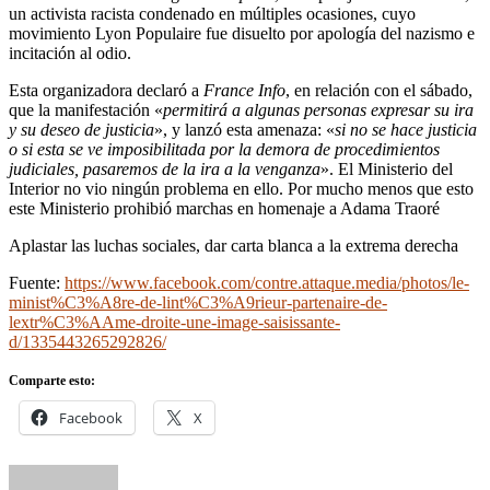
un activista racista condenado en múltiples ocasiones, cuyo
movimiento Lyon Populaire fue disuelto por apología del nazismo e
incitación al odio.
Esta organizadora declaró a
France Info
, en relación con el sábado,
que la manifestación «
permitirá a algunas personas expresar su ira
y su deseo de justicia
», y lanzó esta amenaza: «
si no se hace justicia
o si esta se ve imposibilitada por la demora de procedimientos
judiciales, pasaremos de la ira a la venganza
». El Ministerio del
Interior no vio ningún problema en ello. Por mucho menos que esto
este Ministerio prohibió marchas en homenaje a Adama Traoré
Aplastar las luchas sociales, dar carta blanca a la extrema derecha
Fuente:
https://www.facebook.com/contre.attaque.media/photos/le-
minist%C3%A8re-de-lint%C3%A9rieur-partenaire-de-
lextr%C3%AAme-droite-une-image-saisissante-
d/1335443265292826/
Comparte esto:
Facebook
X