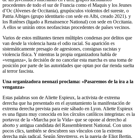
procedentes de todo el sur de Francia como el Maquis y los Jeunes
d’Oc (Jóvenes de Occitania), grupúsculos violentos del sureste, o
Patria Albiges (grupo identitario con sede en Albi, creado 2021). y
los Rutènes (ligado a Renaissence National) con sede en Occitania.
A ellos se unirán otros neofascistas procedentes de países vecinos.
Varios de estos militantes tienen múltiples condenas por delitos que
van desde la violencia hasta el odio racial. Su aparición es
sistemáticamente presagio de agresiones, consignas racistas y
violencia física. Y mientras la propia organizadora habla de
«venganza», la decisión de no cancelar esta marcha es una toma de
posición por parte de las autoridades que optan por dar rienda suelta
al terror fascista.
Una organizadora neonazi proclama: «Pasaremos de la ira a la
venganza»
Estas palabras son de Aliette Espieux, la activista de extrema
derecha que ha presentado en el ayuntamiento la manifestación de
extrema derecha prevista para este sábado en Lyon. Aliette Espieux
es una figura muy conocida en los círculos católicos integristas: es la
portavoz de la «Marcha por la Vida» que se opone al derecho al
aborto y antigua candidata del Rassemblement National. Con unos
pocos clics, también se descubren sus vínculos con la extrema
derecha más radical. Según
Streetpress
, es la pareja de Eliot Bertin,