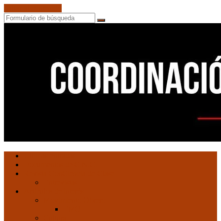
Saltar al contenido
Buscar
Coordinación
Ultimas entradas
de
Documentos de C.N.C.
Núcleos
Revista ConCiencia de Clase
Comunistas
Entrevistas
Artículos de interés
Movimiento Obrero
EMO
Cultura