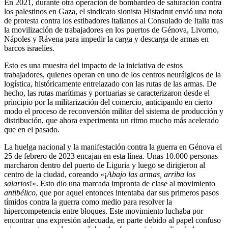
En 2021, durante otra operación de bombardeo de saturación contra
los palestinos en Gaza, el sindicato sionista Histadrut envió una nota
de protesta contra los estibadores italianos al Consulado de Italia tras
la movilización de trabajadores en los puertos de Génova, Livorno,
Nápoles y Rávena para impedir la carga y descarga de armas en
barcos israelíes.
Esto es una muestra del impacto de la iniciativa de estos
trabajadores, quienes operan en uno de los centros neurálgicos de la
logística, históricamente entrelazado con las rutas de las armas. De
hecho, las rutas marítimas y portuarias se caracterizaron desde el
principio por la militarización del comercio, anticipando en cierto
modo el proceso de reconversión militar del sistema de producción y
distribución, que ahora experimenta un ritmo mucho más acelerado
que en el pasado.
La huelga nacional y la manifestación contra la guerra en Génova el
25 de febrero de 2023 encajan en esta línea. Unas 10.000 personas
marcharon dentro del puerto de Liguria y luego se dirigieron al
centro de la ciudad, coreando «¡
Abajo las armas, arriba los
salarios
!». Esto dio una marcada impronta de clase al movimiento
antibélico
, que por aquel entonces intentaba dar sus primeros pasos
tímidos contra la guerra como medio para resolver la
hipercompetencia entre bloques. Este movimiento luchaba por
encontrar una expresión adecuada, en parte debido al papel confuso