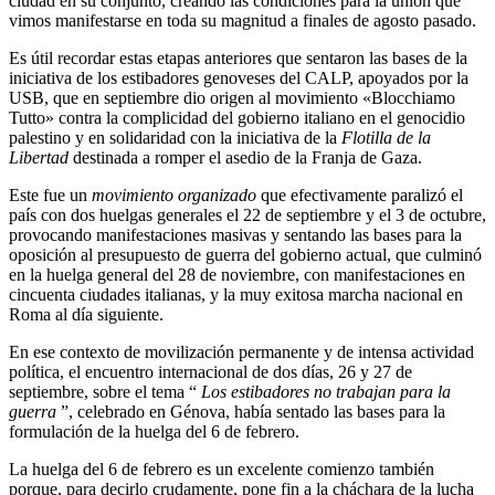
ciudad en su conjunto, creando las condiciones para la unión que
vimos manifestarse en toda su magnitud a finales de agosto pasado.
Es útil recordar estas etapas anteriores que sentaron las bases de la
iniciativa de los estibadores genoveses del CALP, apoyados por la
USB, que en septiembre dio origen al movimiento «Blocchiamo
Tutto» contra la complicidad del gobierno italiano en el genocidio
palestino y en solidaridad con la iniciativa de la
Flotilla de la
Libertad
destinada a romper el asedio de la Franja de Gaza.
Este fue un
movimiento organizado
que efectivamente paralizó el
país con dos huelgas generales el 22 de septiembre y el 3 de octubre,
provocando manifestaciones masivas y sentando las bases para la
oposición al presupuesto de guerra del gobierno actual, que culminó
en la huelga general del 28 de noviembre, con manifestaciones en
cincuenta ciudades italianas, y la muy exitosa marcha nacional en
Roma al día siguiente.
En ese contexto de movilización permanente y de intensa actividad
política, el encuentro internacional de dos días, 26 y 27 de
septiembre, sobre el tema “
Los estibadores no trabajan para la
guerra
”, celebrado en Génova, había sentado las bases para la
formulación de la huelga del 6 de febrero.
La huelga del 6 de febrero es un excelente comienzo también
porque, para decirlo crudamente, pone fin a la cháchara de la lucha