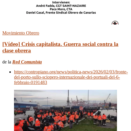
Movimiento Obrero
[Vídeo] Crisis capitalista. Guerra social contra la
clase obrera
de la
Red Comunista
https://contropiano.org/news/politica-news/2026/02/03/fronte-
del-porto-sullo-sciopero-internazionale-dei-portuali-del-6-
febbraio-0191483