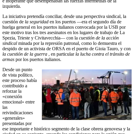
e inoperante que desempeñaban las fuerzas intermedias de la
izquierda.
La iniciativa pretendía conciliar, desde una perspectiva sindical, la
cuestión de
la seguridad
en los puertos —era el segundo día de
huelga general en los puertos italianos convocada por la USB por
este motivo tras los tres asesinatos en los lugares de trabajo de La
Spezia, Trieste y Civitavecchia— con la
cuestión de la acción
sindical
minada por la represión patronal, como lo demuestra el
despido de un activista de ORSA en el puerto de Gioia Tauro, y con
la cuestión de la guerra
, en particular
la lucha contra el tránsito de
armas
por los puertos italianos.
Desde un punto
de vista político,
este proceso había
contribuido a
reforzar la
«conexión
emocional» entre
las
reivindicaciones
«generales»
presentadas por
ese importante e histórico segmento de la clase obrera genovesa y la