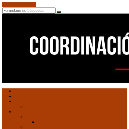
Saltar al contenido
Buscar
Coordinación
Ultimas entradas
de
Documentos de C.N.C.
Núcleos
Revista ConCiencia de Clase
Comunistas
Entrevistas
Artículos de interés
Movimiento Obrero
EMO
Cultura