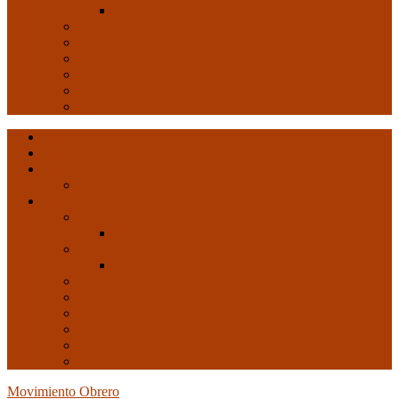
Arte y Revolución
Formación
Salud
Internacional
Imperialismo
Crisis capitalista
Opinión
Ultimas entradas
Documentos de C.N.C.
Revista ConCiencia de Clase
Entrevistas
Artículos de interés
Movimiento Obrero
EMO
Cultura
Arte y Revolución
Formación
Salud
Internacional
Imperialismo
Crisis capitalista
Opinión
Movimiento Obrero