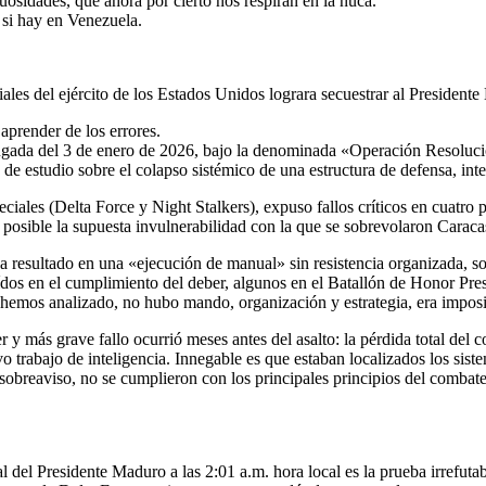
uosidades, que ahora por cierto nos respiran en la nuca.
 si hay en Venezuela.
ales del ejército de los Estados Unidos lograra secuestrar al Presidente
prender de los errores.
rugada del 3 de enero de 2026, bajo la denominada «Operación Resoluc
de estudio sobre el colapso sistémico de una estructura de defensa, inte
iales (Delta Force y Night Stalkers), expuso fallos críticos en cuatro 
o posible la supuesta invulnerabilidad con la que se sobrevolaron Caraca
 resultado en una «ejecución de manual» sin resistencia organizada, so
 en el cumplimiento del deber, algunos en el Batallón de Honor Preside
hemos analizado, no hubo mando, organización y estrategia, era imposib
r y más grave fallo ocurrió meses antes del asalto: la pérdida total del 
 trabajo de inteligencia. Innegable es que estaban localizados los sist
sobreaviso, no se cumplieron con los principales principios del combate
ial del Presidente Maduro a las 2:01 a.m. hora local es la prueba irrefu