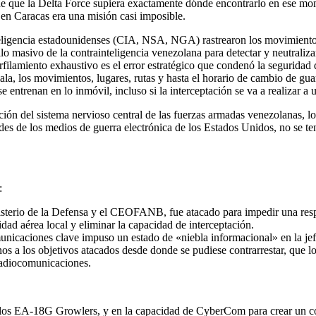
de que la Delta Force supiera exactamente dónde encontrarlo en ese m
e en Caracas era una misión casi imposible.
nteligencia estadounidenses (CIA, NSA, NGA) rastrearon los movimiento
llo masivo de la contrainteligencia venezolana para detectar y neutraliz
perfilamiento exhaustivo es el error estratégico que condenó la seguridad 
la, los movimientos, lugares, rutas y hasta el horario de cambio de guar
se entrenan en lo inmóvil, incluso si la interceptación se va a realizar 
ión del sistema nervioso central de las fuerzas armadas venezolanas, lo
es de los medios de guerra electrónica de los Estados Unidos, no se te
:
nisterio de la Defensa y el CEOFANB, fue atacado para impedir una res
dad aérea local y eliminar la capacidad de interceptación.
unicaciones clave impuso un estado de «niebla informacional» en la jef
os a los objetivos atacados desde donde se pudiese contrarrestar, que l
radiocomunicaciones.
 los EA-18G Growlers, y en la capacidad de CyberCom para crear un co