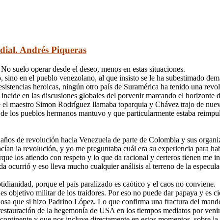
dial. Andrés Piqueras
 No suelo operar desde el deseo, menos en estas situaciones.
o, sino en el pueblo venezolano, al que insisto se le ha subestimado de
resistencias heroicas, ningún otro país de Suramérica ha tenido una rev
pa e incide en las discusiones globales del porvenir marcando el horizo
que el maestro Simon Rodríguez llamaba toparquia y Chávez trajo de n
rda de los pueblos hermanos mantuvo y que particularmente estaba reimp
25 años de revolución hacia Venezuela de parte de Colombia y sus orga
cían la revolución, y yo me preguntaba cuál era su experiencia para ha
e los atiendo con respeto y lo que da racional y certeros tienen me invi
ocurrió y eso lleva mucho cualquier análisis al terreno de la especula
tidianidad, porque el país paralizado es caótico y el caos no conviene.
es objetivo militar de los traidores. Por eso no puede dar papaya y es 
Cosa que si hizo Padrino López. Lo que confirma una fractura del mand
 restauración de la hegemonía de USA en los tiempos mediatos por venir
 continente y que nos incluye directamente en estos momentos, sobre la