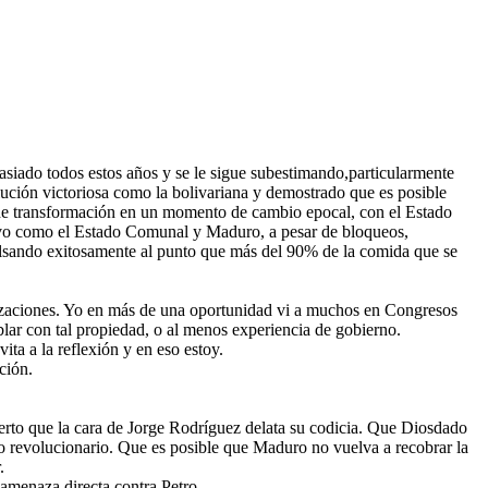
masiado todos estos años y se le sigue subestimando,particularmente
olución victoriosa como la bolivariana y demostrado que es posible
nte de transformación en un momento de cambio epocal, con el Estado
uevo como el Estado Comunal y Maduro, a pesar de bloqueos,
ulsando exitosamente al punto que más del 90% de la comida que se
nizaciones. Yo en más de una oportunidad vi a muchos en Congresos
blar con tal propiedad, o al menos experiencia de gobierno.
ta a la reflexión y en eso estoy.
ción.
cierto que la cara de Jorge Rodríguez delata su codicia. Que Diosdado
o revolucionario. Que es posible que Maduro no vuelva a recobrar la
.
 amenaza directa contra Petro.