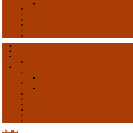
Arte y Revolución
Formación
Salud
Internacional
Imperialismo
Crisis capitalista
Opinión
Ultimas entradas
Documentos de C.N.C.
Revista ConCiencia de Clase
Entrevistas
Artículos de interés
Movimiento Obrero
EMO
Cultura
Arte y Revolución
Formación
Salud
Internacional
Imperialismo
Crisis capitalista
Opinión
Opinión