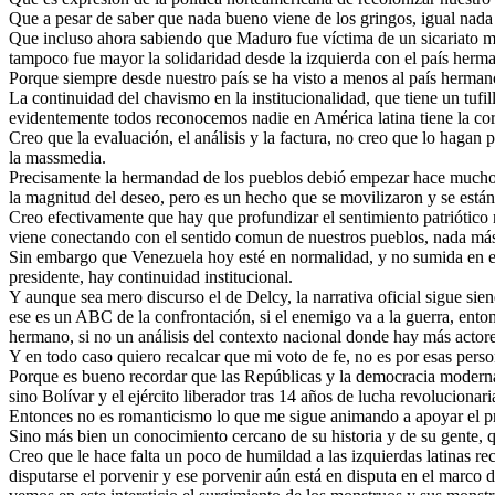
Que a pesar de saber que nada bueno viene de los gringos, igual nada 
Que incluso ahora sabiendo que Maduro fue víctima de un sicariato mo
tampoco fue mayor la solidaridad desde la izquierda con el país herm
Porque siempre desde nuestro país se ha visto a menos al país herman
La continuidad del chavismo en la institucionalidad, que tiene un tufil
evidentemente todos reconocemos nadie en América latina tiene la corr
Creo que la evaluación, el análisis y la factura, no creo que lo hagan
la massmedia.
Precisamente la hermandad de los pueblos debió empezar hace mucho, 
la magnitud del deseo, pero es un hecho que se movilizaron y se está
Creo efectivamente que hay que profundizar el sentimiento patriótico na
viene conectando con el sentido comun de nuestros pueblos, nada más v
Sin embargo que Venezuela hoy esté en normalidad, y no sumida en el c
presidente, hay continuidad institucional.
Y aunque sea mero discurso el de Delcy, la narrativa oficial sigue si
ese es un ABC de la confrontación, si el enemigo va a la guerra, enton
hermano, si no un análisis del contexto nacional donde hay más actore
Y en todo caso quiero recalcar que mi voto de fe, no es por esas per
Porque es bueno recordar que las Repúblicas y la democracia moderna 
sino Bolívar y el ejército liberador tras 14 años de lucha revolucion
Entonces no es romanticismo lo que me sigue animando a apoyar el p
Sino más bien un conocimiento cercano de su historia y de su gente,
Creo que le hace falta un poco de humildad a las izquierdas latinas re
disputarse el porvenir y ese porvenir aún está en disputa en el marco