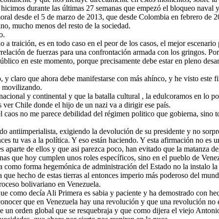
hicimos durante las últimas 27 semanas que empezó el bloqueo naval y l
ral desde el 5 de marzo de 2013, que desde Colombia en febrero de 201
ano, mucho menos del resto de la sociedad.
o.
lo a traición, es en todo caso en el peor de los casos, el mejor escenari
elación de fuerzas para una confrontación armada con los gringos. Por 
 público en este momento, porque precisamente debe estar en pleno desarr
y claro que ahora debe manifestarse con más ahínco, y he visto este f
n movilizando.
cional y continental y que la batalla cultural , la edulcoramos en lo po
er Chile donde el hijo de un nazi va a dirigir ese país.
aos no me parece debilidad del régimen politico que gobierna, sino tod
endo antiimperialista, exigiendo la devolución de su presidente y no so
ces tu vas a la política. Y eso están haciendo. Y esta afirmación no es 
s aparte de ellos y que asi parezca poco, han evitado que la matanza d
sonas que hoy cumplen unos roles específicos, sino en el pueblo de Vene
como forma hegemónica de administración del Estado no la instalo la r
aria que hecho de estas tierras al entonces imperio más poderoso del mu
roceso bolivariano en Venezuela.
 que como decía Ali Primera es sabia y paciente y ha demostrado con he
conocer que en Venezuela hay una revolución y que una revolución no es 
 de un orden global que se resquebraja y que como dijera el viejo Anton