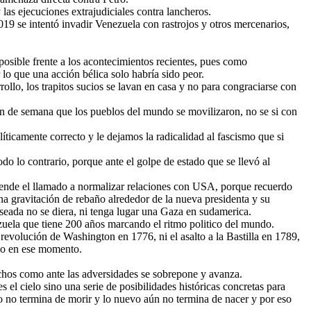
as ejecuciones extrajudiciales contra lancheros.
9 se intentó invadir Venezuela con rastrojos y otros mercenarios,
o posible frente a los acontecimientos recientes, pues como
lo que una acción bélica solo habría sido peor.
ollo, los trapitos sucios se lavan en casa y no para congraciarse con
in de semana que los pueblos del mundo se movilizaron, no se si con
líticamente correcto y le dejamos la radicalidad al fascismo que si
o lo contrario, porque ante el golpe de estado que se llevó al
rprende el llamado a normalizar relaciones con USA, porque recuerdo
una gravitación de rebaño alrededor de la nueva presidenta y su
eseada no se diera, ni tenga lugar una Gaza en sudamerica.
zuela que tiene 200 años marcando el ritmo politico del mundo.
evolución de Washington en 1776, ni el asalto a la Bastilla en 1789,
ndo en ese momento.
chos como ante las adversidades se sobrepone y avanza.
el cielo sino una serie de posibilidades históricas concretas para
io no termina de morir y lo nuevo aún no termina de nacer y por eso