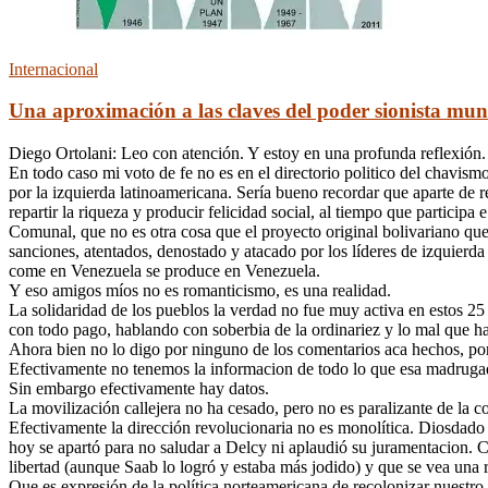
Internacional
Una aproximación a las claves del poder sionista mun
Diego Ortolani: Leo con atención. Y estoy en una profunda reflexión.
En todo caso mi voto de fe no es en el directorio politico del chavism
por la izquierda latinoamericana. Sería bueno recordar que aparte de 
repartir la riqueza y producir felicidad social, al tiempo que partici
Comunal, que no es otra cosa que el proyecto original bolivariano 
sanciones, atentados, denostado y atacado por los líderes de izquie
come en Venezuela se produce en Venezuela.
Y eso amigos míos no es romanticismo, es una realidad.
La solidaridad de los pueblos la verdad no fue muy activa en estos 
con todo pago, hablando con soberbia de la ordinariez y lo mal que ha
Ahora bien no lo digo por ninguno de los comentarios aca hechos, porqu
Efectivamente no tenemos la informacion de todo lo que esa madrugada 
Sin embargo efectivamente hay datos.
La movilización callejera no ha cesado, pero no es paralizante de la co
Efectivamente la dirección revolucionaria no es monolítica. Diosdado 
hoy se apartó para no saludar a Delcy ni aplaudió su juramentacion. 
libertad (aunque Saab lo logró y estaba más jodido) y que se vea una
Que es expresión de la política norteamericana de recolonizar nuestro