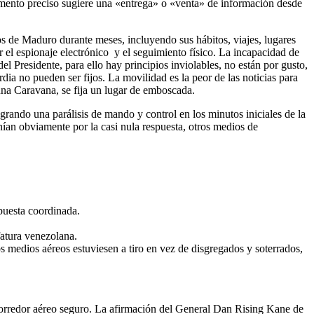
omento preciso sugiere una «entrega» o «venta» de información desde
s de Maduro durante meses, incluyendo sus hábitos, viajes, lugares
ar el espionaje electrónico y el seguimiento físico. La incapacidad de
del Presidente, para ello hay principios inviolables, no están por gusto,
dia no pueden ser fijos. La movilidad es la peor de las noticias para
a una Caravana, se fija un lugar de emboscada.
grando una parálisis de mando y control en los minutos iniciales de la
nían obviamente por la casi nula respuesta, otros medios de
puesta coordinada.
atura venezolana.
os medios aéreos estuviesen a tiro en vez de disgregados y soterrados,
rredor aéreo seguro. La afirmación del General Dan Rising Kane de