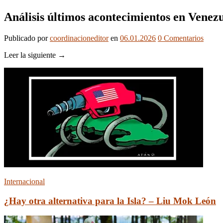
Análisis últimos acontecimientos en Venez
Publicado
por
coordinacioneditor
en
06.01.2026
0
Comentarios
Leer la siguiente →
Internacional
¿Hay otra alternativa para la Isla? – Liu Mok León