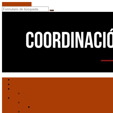
Saltar al contenido
Buscar
Ultimas entradas
Documentos de C.N.C.
Revista ConCiencia de Clase
Entrevistas
Artículos de interés
Movimiento Obrero
EMO
Cultura