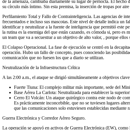
de la amenaza, cambiaba diariamente su lugar de pernocta. El hecho 
su círculo más íntimo. Sin esta premisa, la inserción de tropas por air
Perfilamiento Total y Fallo de Contrainteligencia. Las agencias de i
frecuentados e incluso sus mascotas. Este nivel de detalle indica un fa
identificar y neutralizar a la fuente de inteligencia que permitió este 
la rutina es la enemiga del que están cazando, es cómoda si, pero es ma
un team que va a secuestrar a un objetivo de alto valor, , porque ellos 
El Colapso Operacional. La fase de ejecución se centró en la decapitac
operación. Hubo un fallo de concepto, pues conociendo las posibilidad
comunicación que no fuesen los que a diario se utilizan.
Neutralización de la Infraestructura Crítica
A las 2:00 a.m., el ataque se dirigió simultáneamente a objetivos clave
Fuerte Tiuna: El complejo militar más importante, sede del Mi
Base Aérea La Carlota: Neutralizada para establecer la superiori
Cerro El Volcán: Un ataque quirúrgico contra este nodo de com
Es prácticamente inconcebible, que no se tuviesen lugares altern
que las comunicaciones solo estuviesen establecidas mediante 
Guerra Electrónica y Corredor Aéreo Seguro.
La operación se apoyó en activos de Guerra Electrónica (EW), como