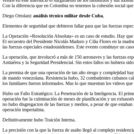
vemos en este intersticio el surgimiento de los monstruos y sus monstr
Con la diferencia que en Colombia no tenemos la cohesión social que
Diego Ortolani:
análisis técnico militar desde Cuba
,
Elementos de seguridad que debieron fallar para que las fuerzas especi
La Operación «Resolución Absoluta» es un caso de estudio. Hay que a
El secuestro del Presidente Nicolás Maduro y Cilia Flores en la mad
las fuerzas especiales estadounidenses. Este evento constituye un caso 
La operación, que involucró a más de 150 aeronaves y las fuerzas espec
Antiaérea y la Seguridad Presidencial. Sin estos fallos no hubiera sid
La premisa de que una operación de tan alto riesgo y complejidad haya
de mando venezolana. Resistencia hubo, 32 combatientes cubanos caídos
los familiares fueron informados. Mas lo que muestran los videos que 
Hubo un Fallo Estratégico: La Penetración de la Inteligencia. El prime
operación fue la culminación de meses de planificación y un exhaustivo
no hubo disgregacion de las fuerzas y medios, a pesar de que estaban 
operación imperialista.
Definitivamente hubo Traición Interna.
La precisión con la que la fuerza de asalto llegó al complejo residenc