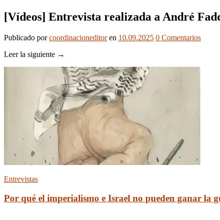
[Vídeos] Entrevista realizada a André Fa
Publicado
por
coordinacioneditor
en
10.09.2025
0
Comentarios
Leer la siguiente →
Entrevistas
Por qué el imperialismo e Israel no pueden ganar la 