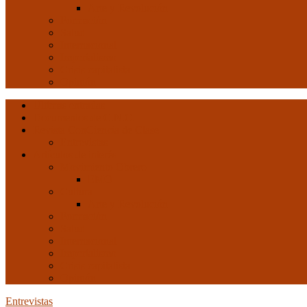
Arte y Revolución
Formación
Salud
Internacional
Imperialismo
Crisis capitalista
Opinión
Ultimas entradas
Documentos de C.N.C.
Revista ConCiencia de Clase
Entrevistas
Artículos de interés
Movimiento Obrero
EMO
Cultura
Arte y Revolución
Formación
Salud
Internacional
Imperialismo
Crisis capitalista
Opinión
Entrevistas