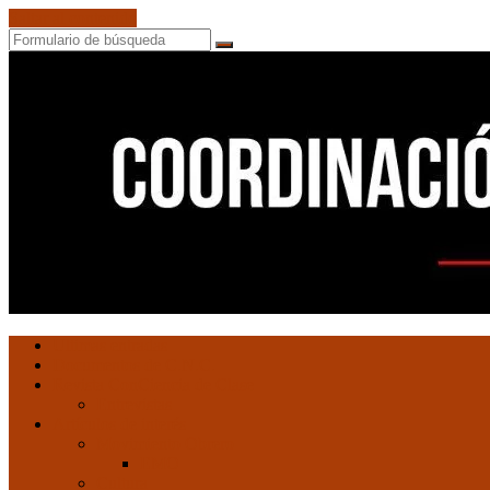
Saltar al contenido
Buscar
Ultimas entradas
Documentos de C.N.C.
Revista ConCiencia de Clase
Entrevistas
Artículos de interés
Movimiento Obrero
EMO
Cultura