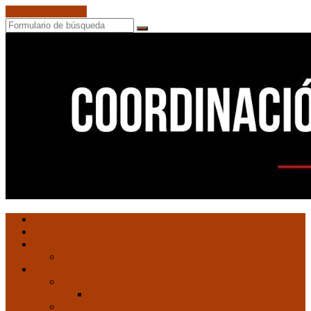
Saltar al contenido
Buscar
Coordinación
Ultimas entradas
de
Documentos de C.N.C.
Núcleos
Revista ConCiencia de Clase
Comunistas
Entrevistas
Artículos de interés
Movimiento Obrero
EMO
Cultura