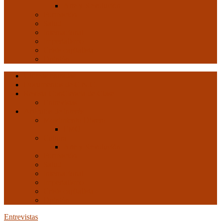
Arte y Revolución
Formación
Salud
Internacional
Imperialismo
Crisis capitalista
Opinión
Ultimas entradas
Documentos de C.N.C.
Revista ConCiencia de Clase
Entrevistas
Artículos de interés
Movimiento Obrero
EMO
Cultura
Arte y Revolución
Formación
Salud
Internacional
Imperialismo
Crisis capitalista
Opinión
Entrevistas