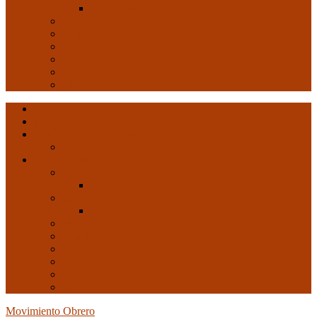
Arte y Revolución
Formación
Salud
Internacional
Imperialismo
Crisis capitalista
Opinión
Ultimas entradas
Documentos de C.N.C.
Revista ConCiencia de Clase
Entrevistas
Artículos de interés
Movimiento Obrero
EMO
Cultura
Arte y Revolución
Formación
Salud
Internacional
Imperialismo
Crisis capitalista
Opinión
Movimiento Obrero