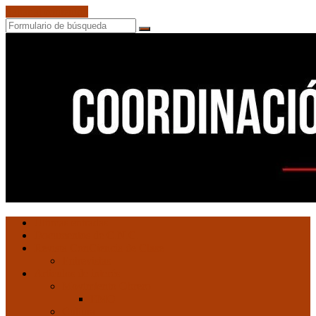
Saltar al contenido
Buscar
Coordinación
Ultimas entradas
de
Documentos de C.N.C.
Núcleos
Revista ConCiencia de Clase
Comunistas
Entrevistas
Artículos de interés
Movimiento Obrero
EMO
Cultura