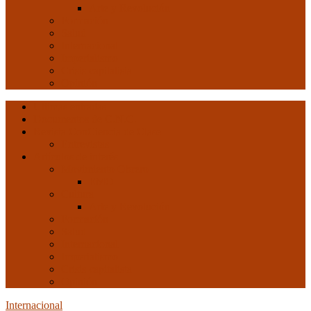
Arte y Revolución
Formación
Salud
Internacional
Imperialismo
Crisis capitalista
Opinión
Ultimas entradas
Documentos de C.N.C.
Revista ConCiencia de Clase
Entrevistas
Artículos de interés
Movimiento Obrero
EMO
Cultura
Arte y Revolución
Formación
Salud
Internacional
Imperialismo
Crisis capitalista
Opinión
Internacional