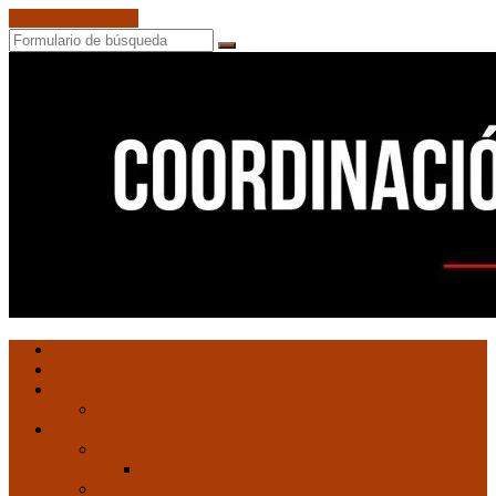
Saltar al contenido
Buscar
Coordinación
Ultimas entradas
de
Documentos de C.N.C.
Núcleos
Revista ConCiencia de Clase
Comunistas
Entrevistas
Artículos de interés
Movimiento Obrero
EMO
Cultura