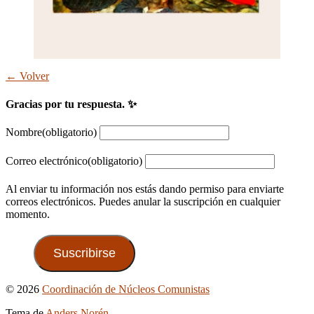
← Volver
Gracias por tu respuesta. ✨
Nombre
(obligatorio)
Correo electrónico
(obligatorio)
Al enviar tu información nos estás dando permiso para enviarte
correos electrónicos. Puedes anular la suscripción en cualquier
momento.
Suscribirse
Ir
© 2026
Coordinación de Núcleos Comunistas
arriba
Tema de
Anders Norén