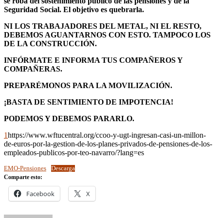
se roba del sostenimiento público de las pensiones y de la
Seguridad Social. El objetivo es quebrarla.
NI LOS TRABAJADORES DEL METAL, NI EL RESTO,
DEBEMOS AGUANTARNOS CON ESTO. TAMPOCO LOS
DE LA CONSTRUCCIÓN.
INFÓRMATE E INFORMA TUS COMPAÑEROS Y
COMPAÑERAS.
PREPARÉMONOS PARA LA MOVILIZACIÓN.
¡BASTA DE SENTIMIENTO DE IMPOTENCIA!
PODEMOS Y DEBEMOS PARARLO.
1
https://www.wftucentral.org/ccoo-y-ugt-ingresan-casi-un-millon-
de-euros-por-la-gestion-de-los-planes-privados-de-pensiones-de-los-
empleados-publicos-por-teo-navarro/?lang=es
EMO-Pensiones
Descarga
Comparte esto:
Facebook
X