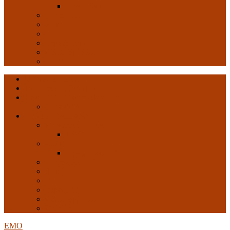
Arte y Revolución
Formación
Salud
Internacional
Imperialismo
Crisis capitalista
Opinión
Ultimas entradas
Documentos de C.N.C.
Revista ConCiencia de Clase
Entrevistas
Artículos de interés
Movimiento Obrero
EMO
Cultura
Arte y Revolución
Formación
Salud
Internacional
Imperialismo
Crisis capitalista
Opinión
EMO