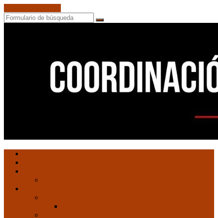
Saltar al contenido
Buscar
Coordinación
Ultimas entradas
de
Documentos de C.N.C.
Núcleos
Revista ConCiencia de Clase
Comunistas
Entrevistas
Artículos de interés
Movimiento Obrero
EMO
Cultura