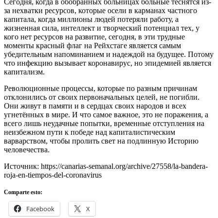
Сегодня, когда в обобранных больницах больные теснятся из-
за нехватки ресурсов, которые осели в карманах частного
капитала, когда миллионы людей потеряли работу, а
жизненная сила, интеллект и творческий потенциал тех, у
кого нет ресурсов на развитие, сегодня, в эти трудные
моменты красный флаг на Рейхстаге является самым
убедительным напоминанием и надеждой на будущее. Потому
что инфекцию вызывает коронавирус, но эпидемией является
капитализм.
Революционные процессы, которые по разным причинам
отклонились от своих первоначальных целей, не погибли.
Они живут в памяти и в сердцах своих народов и всех
угнетённых в мире. И что самое важное, это не поражения, а
всего лишь неудачные попытки, временные отступления на
неизбежном пути к победе над капиталистическим
варварством, чтобы пролить свет на подлинную Историю
человечества.
Источник: https://canarias-semanal.org/archive/27558/la-bandera-
roja-en-tiempos-del-coronavirus
Comparte esto:
Facebook
X