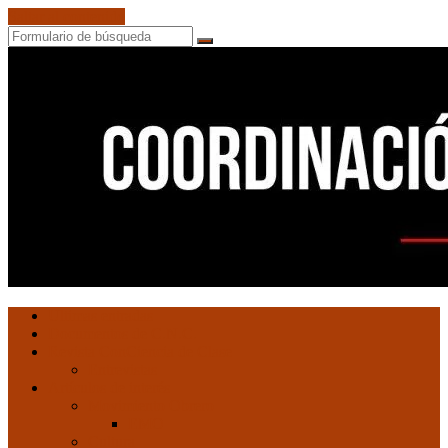
Saltar al contenido
Buscar
Coordinación
Ultimas entradas
de
Documentos de C.N.C.
Núcleos
Revista ConCiencia de Clase
Comunistas
Entrevistas
Artículos de interés
Movimiento Obrero
EMO
Cultura