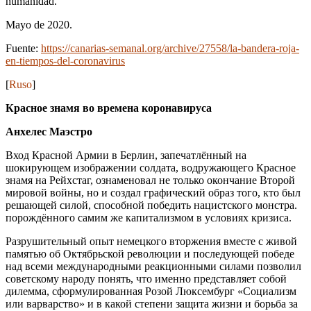
humanidad.
Mayo de 2020.
Fuente:
https://canarias-semanal.org/archive/27558/la-bandera-roja-
en-tiempos-del-coronavirus
[
Ruso
]
Красное знамя во времена коронавируса
Анхелес Маэстро
Вход Красной Армии в Берлин, запечатлённый на
шокирующем изображении солдата, водружающего Красное
знамя на Рейхстаг, ознаменовал не только окончание Второй
мировой войны, но и создал графический образ того, кто был
решающей силой, способной победить нацистского монстра.
порождённого самим же капитализмом в условиях кризиса.
Разрушительный опыт немецкого вторжения вместе с живой
памятью об Октябрьской революции и последующей победе
над всеми международными реакционными силами позволил
советскому народу понять, что именно представляет собой
дилемма, сформулированная Розой Люксембург «Социализм
или варварство» и в какой степени защита жизни и борьба за