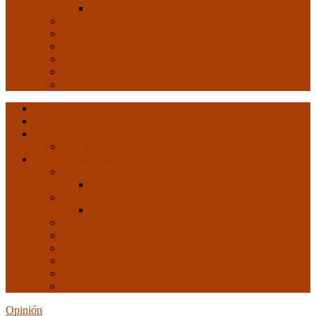
Arte y Revolución
Formación
Salud
Internacional
Imperialismo
Crisis capitalista
Opinión
Ultimas entradas
Documentos de C.N.C.
Revista ConCiencia de Clase
Entrevistas
Artículos de interés
Movimiento Obrero
EMO
Cultura
Arte y Revolución
Formación
Salud
Internacional
Imperialismo
Crisis capitalista
Opinión
Opinión