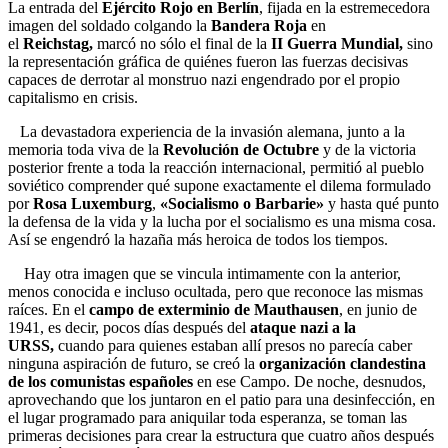
La entrada del
Ejército Rojo en Berlín
, fijada en la estremecedora
imagen del soldado colgando la
Bandera Roja
en
el
Reichstag,
marcó no sólo el final de la
II Guerra Mundial,
sino
la representación gráfica de quiénes fueron las fuerzas decisivas
capaces de derrotar al monstruo nazi engendrado por el propio
capitalismo en crisis.
La devastadora experiencia de la invasión alemana, junto a la
memoria toda viva de la
Revolución de Octubre
y de la victoria
posterior frente a toda la reacción internacional, permitió al pueblo
soviético comprender qué supone exactamente el dilema formulado
por
Rosa Luxemburg
,
«Socialismo o Barbarie»
y hasta qué punto
la defensa de la vida y la lucha por el socialismo es una misma cosa.
Así se engendró la hazaña más heroica de todos los tiempos.
Hay otra imagen que se vincula intimamente con la anterior,
menos conocida e incluso ocultada, pero que reconoce las mismas
raíces. En el
campo de exterminio de Mauthausen
, en junio de
1941, es decir, pocos días después del
ataque nazi a la
URSS,
cuando para quienes estaban allí presos no parecía caber
ninguna aspiración de futuro, se creó la
organización clandestina
de los comunistas españoles
en ese Campo. De noche, desnudos,
aprovechando que los juntaron en el patio para una desinfección, en
el lugar programado para aniquilar toda esperanza, se toman las
primeras decisiones para crear la estructura que cuatro años después