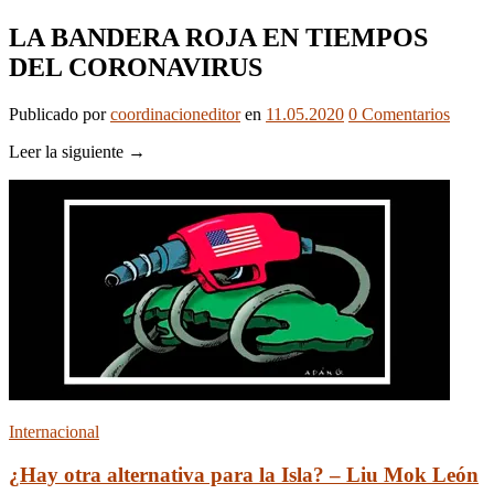
LA BANDERA ROJA EN TIEMPOS
DEL CORONAVIRUS
Publicado
por
coordinacioneditor
en
11.05.2020
0
Comentarios
Leer la siguiente →
Internacional
¿Hay otra alternativa para la Isla? – Liu Mok León