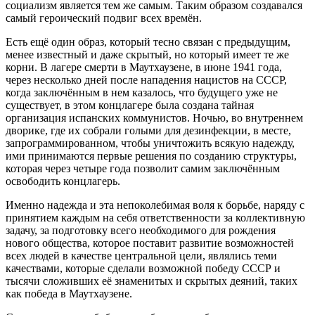
социализм является тем же самым. Таким образом создавался
самый героический подвиг всех времён.
Есть ещё один образ, который тесно связан с предыдущим,
менее известный и даже скрытый, но который имеет те же
корни. В лагере смерти в Маутхаузене, в июне 1941 года,
через несколько дней после нападения нацистов на СССР,
когда заключённым в нем казалось, что будущего уже не
существует, в этом концлагере была создана тайная
организация испанских коммунистов. Ночью, во внутреннем
дворике, где их собрали голыми для дезинфекции, в месте,
запрограммированном, чтобы уничтожить всякую надежду,
ими принимаются первые решения по созданию структуры,
которая через четыре года позволит самим заключённым
освободить концлагерь.
Именно надежда и эта непоколебимая воля к борьбе, наряду с
принятием каждым на себя ответственности за коллективную
задачу, за подготовку всего необходимого для рождения
нового общества, которое поставит развитие возможностей
всех людей в качестве центральной цели, являлись теми
качествами, которые сделали возможной победу СССР и
тысячи сложивших её знаменитых и скрытых деяний, таких
как победа в Маутхаузене.