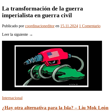
La transformación de la guerra
imperialista en guerra civil
Publicado
por
coordinacioneditor
en
15.11.2024
1
Comentario
Leer la siguiente →
Internacional
¿Hay otra alternativa para la Isla? – Liu Mok León