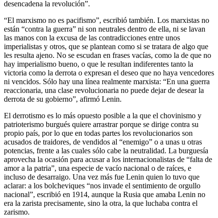
desencadena la revolución”.
“El marxismo no es pacifismo”, escribió también. Los marxistas no
están “contra la guerra” ni son neutrales dentro de ella, ni se lavan
las manos con la excusa de las contradicciones entre unos
imperialistas y otros, que se plantean como si se tratara de algo que
les resulta ajeno. No se escudan en frases vacías, como la de que no
hay imperialismo bueno, o que le resultan indiferentes tanto la
victoria como la derrota o expresan el deseo que no haya vencedores
ni vencidos. Sólo hay una línea realmente marxista: “En una guerra
reaccionaria, una clase revolucionaria no puede dejar de desear la
derrota de su gobierno”, afirmó Lenin.
El derrotismo es lo más opuesto posible a la que el chovinismo y
patrioterismo burgués quiere arrastrar porque se dirige contra su
propio país, por lo que en todas partes los revolucionarios son
acusados de traidores, de vendidos al “enemigo” o a unas u otras
potencias, frente a las cuales sólo cabe la neutralidad. La burguesía
aprovecha la ocasión para acusar a los internacionalistas de “falta de
amor a la patria”, una especie de vacío nacional o de raíces, e
incluso de desarraigo. Una vez más fue Lenin quien lo tuvo que
aclarar: a los bolcheviques “nos invade el sentimiento de orgullo
nacional”, escribió en 1914, aunque la Rusia que amaba Lenin no
era la zarista precisamente, sino la otra, la que luchaba contra el
zarismo.