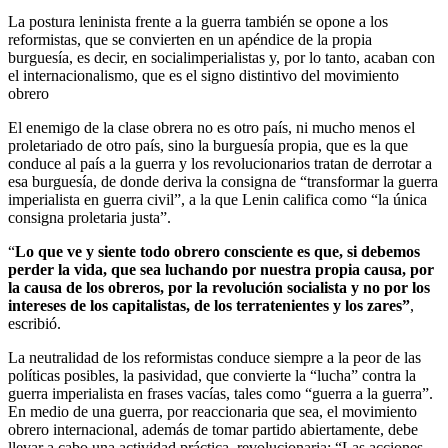
La postura leninista frente a la guerra también se opone a los
reformistas, que se convierten en un apéndice de la propia
burguesía, es decir, en socialimperialistas y, por lo tanto, acaban con
el internacionalismo, que es el signo distintivo del movimiento
obrero
El enemigo de la clase obrera no es otro país, ni mucho menos el
proletariado de otro país, sino la burguesía propia, que es la que
conduce al país a la guerra y los revolucionarios tratan de derrotar a
esa burguesía, de donde deriva la consigna de “transformar la guerra
imperialista en guerra civil”, a la que Lenin califica como “la única
consigna proletaria justa”.
“
Lo que ve y siente todo obrero consciente es que, si debemos
perder la vida, que sea luchando por nuestra propia causa, por
la causa de los obreros, por la revolución socialista y no por los
intereses de los capitalistas, de los terratenientes y los zares”
,
escribió.
La neutralidad de los reformistas conduce siempre a la peor de las
políticas posibles, la pasividad, que convierte la “lucha” contra la
guerra imperialista en frases vacías, tales como “guerra a la guerra”.
En medio de una guerra, por reaccionaria que sea, el movimiento
obrero internacional, además de tomar partido abiertamente, debe
llevar a cabo una actividad práctica, revolucionaria: “Las acciones