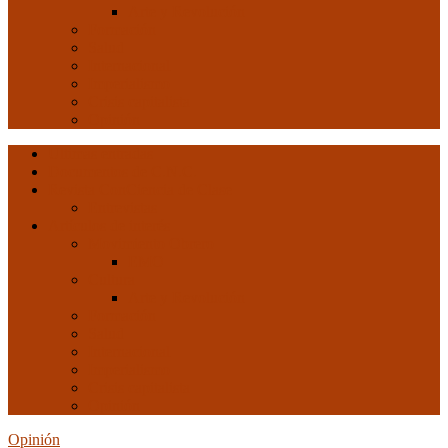
Arte y Revolución
Formación
Salud
Internacional
Imperialismo
Crisis capitalista
Opinión
Ultimas entradas
Documentos de C.N.C.
Revista ConCiencia de Clase
Entrevistas
Artículos de interés
Movimiento Obrero
EMO
Cultura
Arte y Revolución
Formación
Salud
Internacional
Imperialismo
Crisis capitalista
Opinión
Opinión