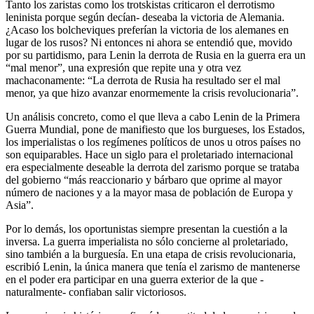
Tanto los zaristas como los trotskistas criticaron el derrotismo
leninista porque según decían- deseaba la victoria de Alemania.
¿Acaso los bolcheviques preferían la victoria de los alemanes en
lugar de los rusos? Ni entonces ni ahora se entendió que, movido
por su partidismo, para Lenin la derrota de Rusia en la guerra era un
“mal menor”, una expresión que repite una y otra vez
machaconamente: “La derrota de Rusia ha resultado ser el mal
menor, ya que hizo avanzar enormemente la crisis revolucionaria”.
Un análisis concreto, como el que lleva a cabo Lenin de la Primera
Guerra Mundial, pone de manifiesto que los burgueses, los Estados,
los imperialistas o los regímenes políticos de unos u otros países no
son equiparables. Hace un siglo para el proletariado internacional
era especialmente deseable la derrota del zarismo porque se trataba
del gobierno “más reaccionario y bárbaro que oprime al mayor
número de naciones y a la mayor masa de población de Europa y
Asia”.
Por lo demás, los oportunistas siempre presentan la cuestión a la
inversa. La guerra imperialista no sólo concierne al proletariado,
sino también a la burguesía. En una etapa de crisis revolucionaria,
escribió Lenin, la única manera que tenía el zarismo de mantenerse
en el poder era participar en una guerra exterior de la que -
naturalmente- confiaban salir victoriosos.