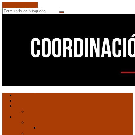
Saltar al contenido
Buscar
Coordinación
Ultimas entradas
de
Documentos de C.N.C.
Núcleos
Revista ConCiencia de Clase
Comunistas
Entrevistas
Artículos de interés
Movimiento Obrero
EMO
Cultura