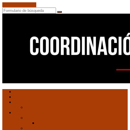
Saltar al contenido
Buscar
Coordinación
Ultimas entradas
de
Documentos de C.N.C.
Núcleos
Revista ConCiencia de Clase
Comunistas
Entrevistas
Artículos de interés
Movimiento Obrero
EMO
Cultura