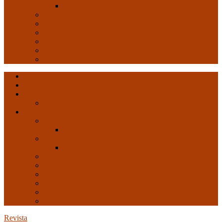
Arte y Revolución
Formación
Salud
Internacional
Imperialismo
Crisis capitalista
Opinión
Ultimas entradas
Documentos de C.N.C.
Revista ConCiencia de Clase
Entrevistas
Artículos de interés
Movimiento Obrero
EMO
Cultura
Arte y Revolución
Formación
Salud
Internacional
Imperialismo
Crisis capitalista
Opinión
Revista