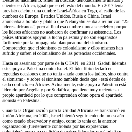
Desde su nacimiento, Israel ha buscado denodadamente aliados y
clientes en África, igual que en el resto del mundo. En 2017 tenía
previsto celebrar una cumbre Israel-África en Togo, al estilo de las
cumbres de Europa, Estados Unidos, Rusia o China. Israel
anunciaba a bombo y platillo que Netanyahu se iba a reunir con “25
líderes africanos”, pero al final esa cumbre nunca se celebró porque
los líderes africanos no acabaron de confirmar su asistencia. Los
países africanos apoyan la lucha palestina y no son engañados
fácilmente por la propaganda blanqueadora del sionismo.
Comprenden que el sionismo es colonialismo y ellos mismos han
sufrido y sufren el colonialismo de las potencias occidentales.
Hasta su asesinato por parte de la OTAN, en 2011, Gadafi lideraba
este apoyo a Palestina contra Israel. El líder libio declaró en
repetidas ocasiones que no tenía «nada contra los judíos, sino contra
el sionismo» y sobre el sionismo también decía que «está detrás de
cada conflicto en África». Actualmente, este apoyo a Palestina está
liderado por Argelia y por Sudáfrica, que tiene muy reciente su
propio apartheid por lo que comprenden cómo opera el apartheid
sionista en Palestina.
Cuando la Organización para la Unidad Africana se transformó en
Unión Africana, en 2002, Israel intentó seguir teniendo un escaño
como estado observador y amigo, como lo tenía en la anterior
organización (fuertemente controlada por las expotencias
coloniales), pero una coalición de países liderados por Gadafi se