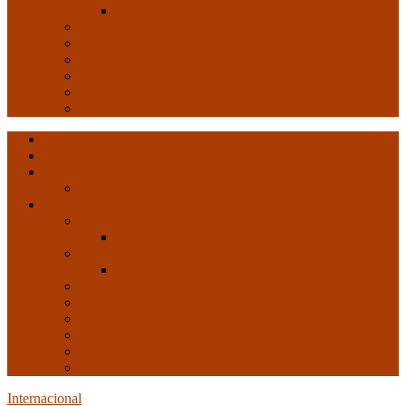
Arte y Revolución
Formación
Salud
Internacional
Imperialismo
Crisis capitalista
Opinión
Ultimas entradas
Documentos de C.N.C.
Revista ConCiencia de Clase
Entrevistas
Artículos de interés
Movimiento Obrero
EMO
Cultura
Arte y Revolución
Formación
Salud
Internacional
Imperialismo
Crisis capitalista
Opinión
Internacional