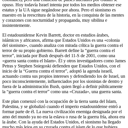
opuso. Hoy todavía Israel intenta por todos los medios obtener ese
estatus y la UA sigue negándose por ahora. Pero el sionismo es
maestro en la reescritura de la historia, en la conquista de las mentes
y corazones con nocturnidad y propaganda, muy sibilina e
insistentemente.
El estadounidense Kevin Barrett, doctor en estudios árabes,
islámicos y africanos, afirma que Estados Unidos es una «colonia
del sionismo», cuando analiza con mirada crítica la guerra contra el
terror de su propio gobierno. Barrett define la “guerra contra el
terror”, iniciada por Bush después del 11-S de 2001, como una
«guerra santa contra el Islam». Él y otros investigadores como James
Petras y Stephen Sniegoski defienden que Estados Unidos, con el
inicio de la “Guerra contra el terror”, adoptó la agenda israelí,
actuando contra sus propios intereses y defendiendo los de Israel, un
poco inconscientemente, influenciados por los sionistas de dentro y
fuera de la administración Bush, quien llegó a definir públicamente
la “guerra contra el terror” como una «Cruzada», una guerra santa.
Este plan comenzó con la ocupación de la tierra santa del Islam,
Palestina, y se globalizó cuando el imperio estadounidense entró a
formar parte de él. La nueva civilización enemiga designada por el
amo del mundo ya no era la eslava o rusa de la guerra fría, ahora era
la árabe. Con la ayuda del Estados Unidos, el sionismo ha llegado
mucho más lejos en su cruzada contra el islam de lo que hubiera