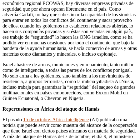
económico regional ECOWAS, hay diversas empresas privadas de
seguridad que por ahora operan libremente en el país. Como
advertía Gadafi, no hay que subestimar la capacidad de los sionistas
para entrar en todos los conflictos del continente y sacar provecho
de ellos, cuando los gobiernos no establecen relaciones abiertas, lo
hacen sus compañías privadas y si éstas son vetadas en algún país,
ese trabajo de “seguridad” lo hacen las ONG israelíes, como se ha
podido ver en muchas ocasiones por todo el continente, que bajo la
bandera de la ayuda humanitaria, se hacía comercio de armas y otras
materias como diamantes y minerales, o incluso espionaje.
Israel abastece de armas, municiones y entrenamiento, tanto militar
como de inteligencia, a todas las partes de los conflictos por igual.
No solo arma a los gobiernos, sino también a los movimientos de
resistencia, a grupos terroristas, como la milicia yihadista Al-Nusra,
incluso trabaja para garantizar la “seguridad” del saqueo de grandes
multinacionales en países empobrecidos, como Exxon Mobil en
Guinea Ecuatorial, o Chevron en Nigeria.
Repercusiones en África del ataque de Hamás
El pasado
15 de octubre, Africa Intelligence
(AI) publicaba una
noticia que puede servir como muestra del alcance de la cooperación
que tiene Israel con ciertos países africanos en materia de seguridad.
A raíz del ataque de Hamas del 7 de octubre, el día 9, el ministerio