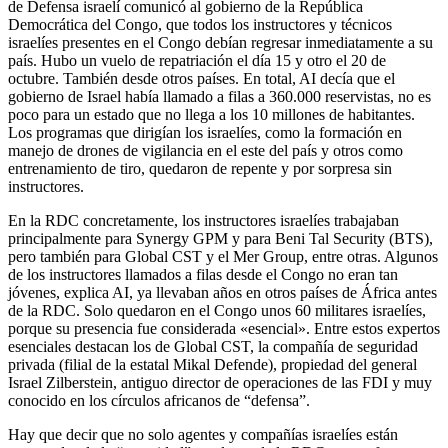
de Defensa israelí comunicó al gobierno de la República
Democrática del Congo, que todos los instructores y técnicos
israelíes presentes en el Congo debían regresar inmediatamente a su
país. Hubo un vuelo de repatriación el día 15 y otro el 20 de
octubre. También desde otros países. En total, AI decía que el
gobierno de Israel había llamado a filas a 360.000 reservistas, no es
poco para un estado que no llega a los 10 millones de habitantes.
Los programas que dirigían los israelíes, como la formación en
manejo de drones de vigilancia en el este del país y otros como
entrenamiento de tiro, quedaron de repente y por sorpresa sin
instructores.
En la RDC concretamente, los instructores israelíes trabajaban
principalmente para Synergy GPM y para Beni Tal Security (BTS),
pero también para Global CST y el Mer Group, entre otras. Algunos
de los instructores llamados a filas desde el Congo no eran tan
jóvenes, explica AI, ya llevaban años en otros países de África antes
de la RDC. Solo quedaron en el Congo unos 60 militares israelíes,
porque su presencia fue considerada «esencial». Entre estos expertos
esenciales destacan los de Global CST, la compañía de seguridad
privada (filial de la estatal Mikal Defende), propiedad del general
Israel Zilberstein, antiguo director de operaciones de las FDI y muy
conocido en los círculos africanos de “defensa”.
Hay que decir que no solo agentes y compañías israelíes están