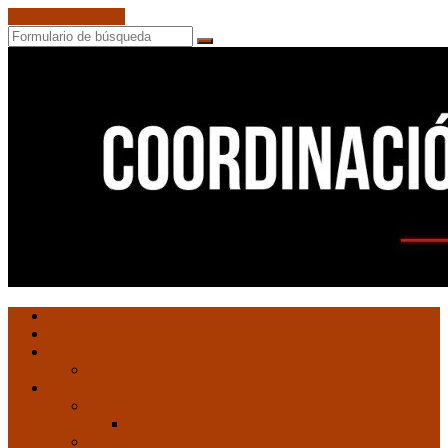
Saltar al contenido
Buscar
Coordinación
Ultimas entradas
de
Documentos de C.N.C.
Núcleos
Revista ConCiencia de Clase
Comunistas
Entrevistas
Artículos de interés
Movimiento Obrero
EMO
Cultura