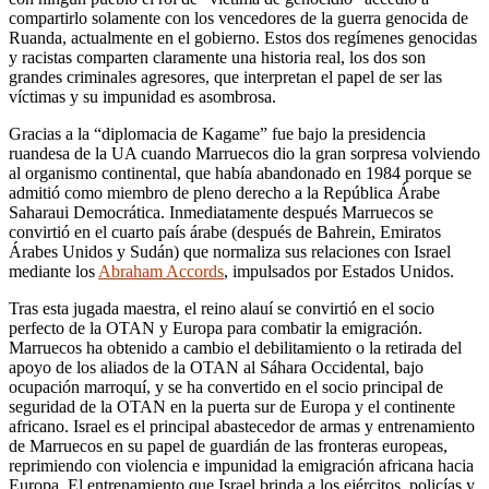
compartirlo solamente con los vencedores de la guerra genocida de
Ruanda, actualmente en el gobierno. Estos dos regímenes genocidas
y racistas comparten claramente una historia real, los dos son
grandes criminales agresores, que interpretan el papel de ser las
víctimas y su impunidad es asombrosa.
Gracias a la “diplomacia de Kagame” fue bajo la presidencia
ruandesa de la UA cuando Marruecos dio la gran sorpresa volviendo
al organismo continental, que había abandonado en 1984 porque se
admitió como miembro de pleno derecho a la República Árabe
Saharaui Democrática. Inmediatamente después Marruecos se
convirtió en el cuarto país árabe (después de Bahrein, Emiratos
Árabes Unidos y Sudán) que normaliza sus relaciones con Israel
mediante los
Abraham Accords
, impulsados por Estados Unidos.
Tras esta jugada maestra, el reino alauí se convirtió en el socio
perfecto de la OTAN y Europa para combatir la emigración.
Marruecos ha obtenido a cambio el debilitamiento o la retirada del
apoyo de los aliados de la OTAN al Sáhara Occidental, bajo
ocupación marroquí, y se ha convertido en el socio principal de
seguridad de la OTAN en la puerta sur de Europa y el continente
africano. Israel es el principal abastecedor de armas y entrenamiento
de Marruecos en su papel de guardián de las fronteras europeas,
reprimiendo con violencia e impunidad la emigración africana hacia
Europa. El entrenamiento que Israel brinda a los ejércitos, policías y