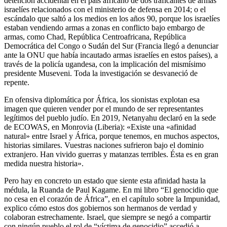
detención accidental en el país africano de dos traficantes de armas
israelíes relacionados con el ministerio de defensa en 2014; o el
escándalo que saltó a los medios en los años 90, porque los israelíes
estaban vendiendo armas a zonas en conflicto bajo embargo de
armas, como Chad, República Centroafricana, República
Democrática del Congo o Sudán del Sur (Francia llegó a denunciar
ante la ONU que había incautado armas israelíes en estos países), a
través de la policía ugandesa, con la implicación del mismísimo
presidente Museveni. Toda la investigación se desvaneció de
repente.
En ofensiva diplomática por África, los sionistas explotan esa
imagen que quieren vender por el mundo de ser representantes
legítimos del pueblo judío. En 2019, Netanyahu declaró en la sede
de ECOWAS, en Monrovia (Liberia): «Existe una «afinidad
natural» entre Israel y África, porque tenemos, en muchos aspectos,
historias similares. Vuestras naciones sufrieron bajo el dominio
extranjero. Han vivido guerras y matanzas terribles. Ésta es en gran
medida nuestra historia».
Pero hay en concreto un estado que siente esta afinidad hasta la
médula, la Ruanda de Paul Kagame. En mi libro “El genocidio que
no cesa en el corazón de África”, en el capítulo sobre la Impunidad,
explico cómo estos dos gobiernos son hermanos de verdad y
colaboran estrechamente. Israel, que siempre se negó a compartir
con ningún pueblo el rol de “víctima de genocidio” accedió a